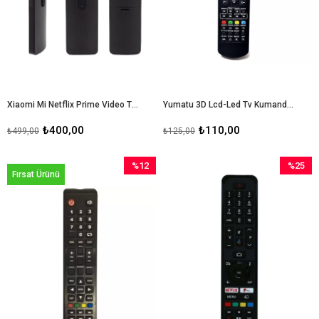
Xiaomi Mi Netflix Prime Video Tuşlu Bluetoothlu Lcd-Led Tv Kumandası
Yumatu 3D Lcd-Led Tv Kumandası
₺400,00
₺110,00
₺499,00
₺125,00
%12
%25
Fırsat Ürünü
İndirim
İndirim
%12İndirim
%25İndir