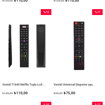
₺110,00
₺110,00
₺125,00
₺125,00
%12
%17
İndirim
İndirim
%12İndirim
%17İndir
Vestel T1640 Netflix Tuşlu Lcd-Led Tv Kumandası
Vestel Universal (hepsine uyumlu) Tv Kumanda
₺110,00
₺75,00
₺125,00
₺90,00
%10
%17