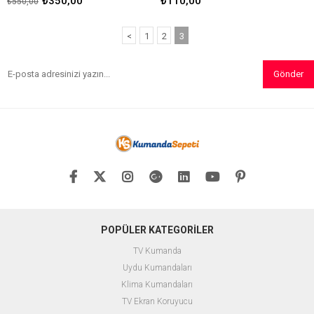
₺350,00
₺110,00
₺550,00
<
1
2
3
Gönder
POPÜLER KATEGORİLER
TV Kumanda
Uydu Kumandaları
Klima Kumandaları
TV Ekran Koruyucu