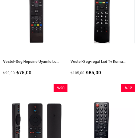
Vestel-Seg Hepsine Uyumlu Lcd Kumandası
Vestel-Seg-regal Lcd Tv Kumandası
₺75,00
₺85,00
₺90,00
₺105,00
%20
%12
İndirim
İndirim
%20İndirim
%12İndir