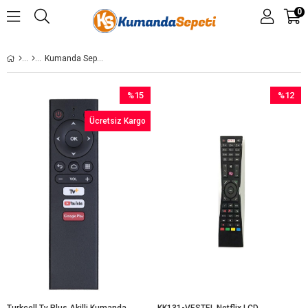
0
Kumanda Sepeti TV Kumanda
%15
%12
İndirim
İndirim
Ücretsiz Kargo
%15İndirim
%12İndir
Turkcell Tv Plus Akilli Kumanda
KK131-VESTEL Netflix LCD