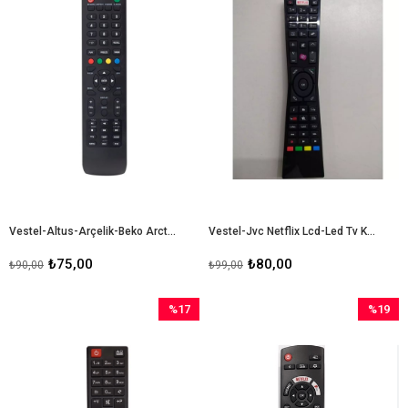
Vestel-Altus-Arçelik-Beko Arctic Blomberg Lcd Led Tv Kumanda
Vestel-Jvc Netflix Lcd-Led Tv Kumandası
₺75,00
₺80,00
₺90,00
₺99,00
%17
%19
İndirim
İndirim
%17İndirim
%19İndir