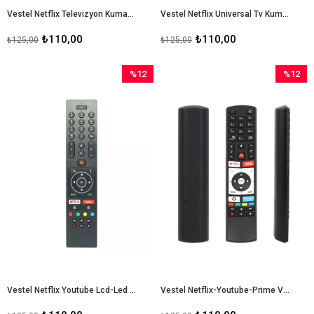
Vestel Netflix Televizyon Kumandası
Vestel Netflix Universal Tv Kumanda
₺110,00
₺110,00
₺125,00
₺125,00
%12
%12
İndirim
İndirim
%12İndirim
%12İndir
Vestel Netflix Youtube Lcd-Led Tv Kumandası
Vestel Netflix-Youtube-Prime Video Tuşlu Lcd-Led Tv Kumanda