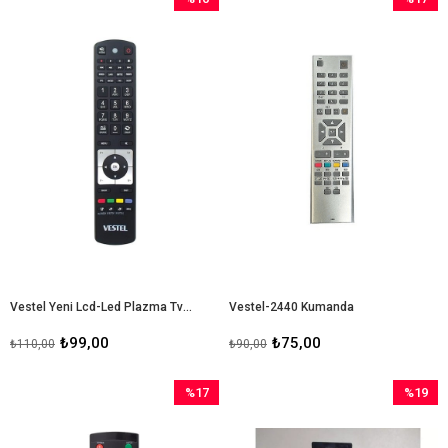
İndirim
İndirim
%10İndirim
%17İndir
Vestel Yeni Lcd-Led Plazma Tv Kumandası
Vestel-2440 Kumanda
₺99,00
₺75,00
₺110,00
₺90,00
%17
%19
İndirim
İndirim
%17İndirim
%19İndir