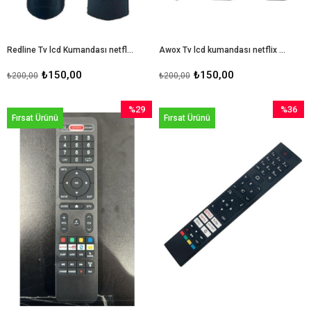
Redline Tv lcd Kumandası netflix Tuşlu
Awox Tv lcd kumandası netflix tuşlu kumanda sepeti
₺150,00
₺150,00
₺200,00
₺200,00
%29
%36
Fırsat Ürünü
Fırsat Ürünü
İndirim
İndirim
%29İndirim
%36İndir