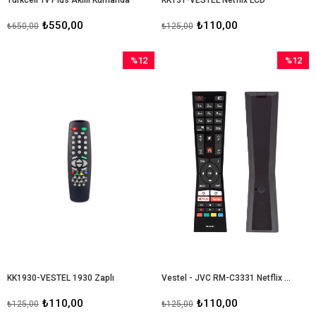
₺550,00
₺110,00
₺650,00
₺125,00
%12
%12
İndirim
İndirim
%12İndirim
%12İndir
KK1930-VESTEL 1930 Zaplı
Vestel - JVC RM-C3331 Netflix - Youtube Tuşlu Lcd - Led Tv Kumanda
₺110,00
₺110,00
₺125,00
₺125,00