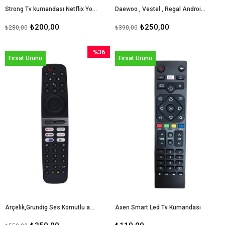
Strong Tv kumandası Netflix Youtube Tuşlu
Daewoo , Vestel , Regal Android Tv Kumandası Netflix-youtube-google play tuşlu
₺200,00
₺250,00
₺280,00
₺390,00
%36
Fırsat Ürünü
Fırsat Ürünü
İndirim
%36İndirim
Arçelik,Grundig Ses Komutlu android tv kumandası birinci kalite
Axen Smart Led Tv Kumandası