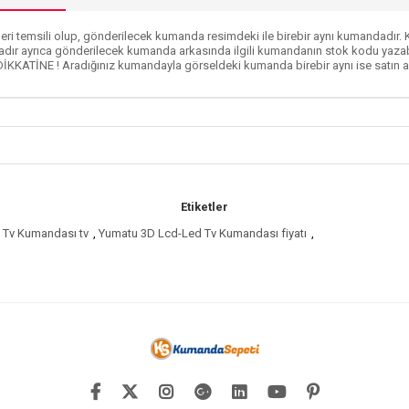
ri temsili olup, gönderilecek kumanda resimdeki ile birebir aynı kumandadır. Ku
dır ayrıca gönderilecek kumanda arkasında ilgili kumandanın stok kodu yazabi
DİKKATİNE ! Aradığınız kumandayla görseldeki kumanda birebir aynı ise satın al
Etiketler
 Tv Kumandası tv
,
Yumatu 3D Lcd-Led Tv Kumandası fiyatı
,