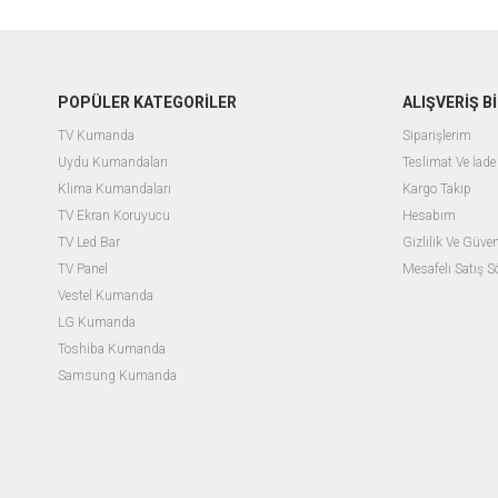
POPÜLER KATEGORİLER
ALIŞVERİŞ Bİ
TV Kumanda
Siparişlerim
Uydu Kumandaları
Teslimat Ve İade 
Klima Kumandaları
Kargo Takip
TV Ekran Koruyucu
Hesabım
TV Led Bar
Gizlilik Ve Güven
TV Panel
Mesafeli Satış 
Vestel Kumanda
LG Kumanda
Toshiba Kumanda
Samsung Kumanda