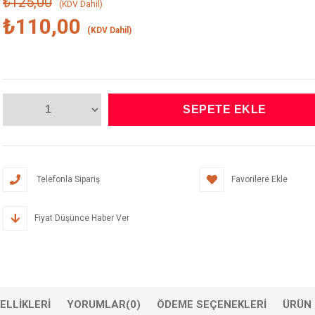
₺125,00
(KDV Dahil)
₺110,00
(KDV Dahil)
Telefonla Sipariş
Favorilere Ekle
Fiyat Düşünce Haber Ver
ELLIKLERI
YORUMLAR
(0)
ÖDEME SEÇENEKLERI
ÜRÜN 