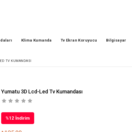
daları
Klima Kumanda
Tv Ekran Koruyucu
Bilgisayar
LED TV KUMANDASI
Yumatu 3D Lcd-Led Tv Kumandası
%
12
İndirim