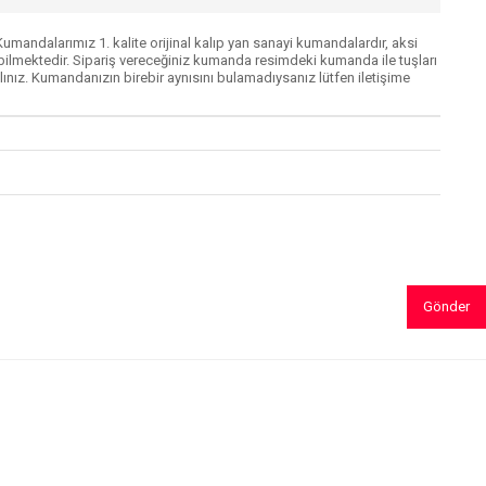
mandalarımız 1. kalite orijinal kalıp yan sanayi kumandalardır, aksi
lmektedir. Sipariş vereceğiniz kumanda resimdeki kumanda ile tuşları
ınız. Kumandanızın birebir aynısını bulamadıysanız lütfen iletişime
Gönder