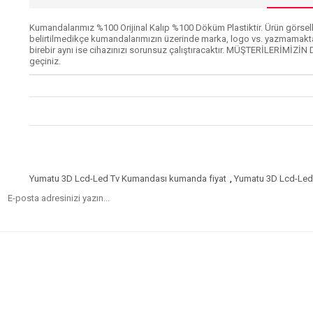
Kumandalarımız %100 Orijinal Kalıp %100 Döküm Plastiktir. Ürün görselle
belirtilmedikçe kumandalarımızın üzerinde marka, logo vs. yazmamakta
birebir aynı ise cihazınızı sorunsuz çalıştıracaktır. MÜŞTERİLERİMİZİN 
geçiniz.
Yumatu 3D Lcd-Led Tv Kumandası kumanda fiyat
,
Yumatu 3D Lcd-Led