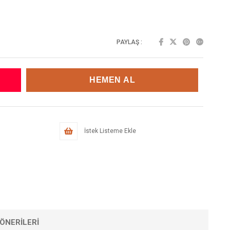
PAYLAŞ :
İstek Listeme Ekle
ÖNERILERI