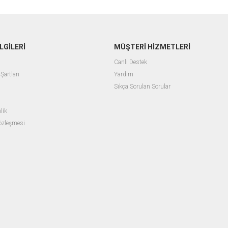
LGİLERİ
MÜŞTERİ HİZMETLERİ
Canlı Destek
Şartları
Yardım
Sıkça Sorulan Sorular
lik
Sözleşmesi