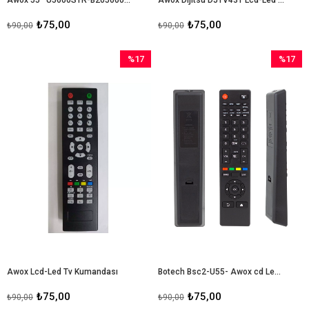
₺75,00
₺75,00
₺90,00
₺90,00
%17
%17
İndirim
İndirim
%17İndirim
%17İndir
Awox Lcd-Led Tv Kumandası
Botech Bsc2-U55- Awox cd Led Tv Kumandası
₺75,00
₺75,00
₺90,00
₺90,00