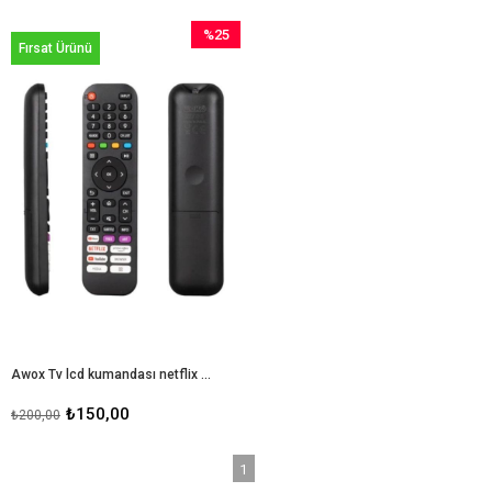
%25
Fırsat Ürünü
İndirim
%25İndirim
Awox Tv lcd kumandası netflix tuşlu kumanda sepeti
₺150,00
₺200,00
1