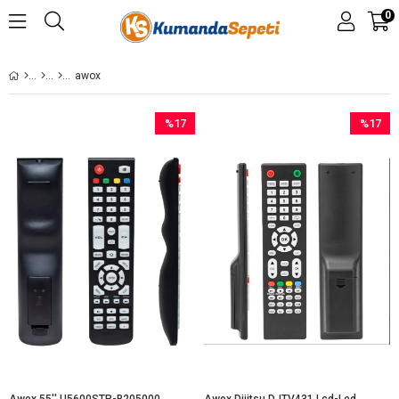
0
awox
%17
%17
İndirim
İndirim
%17İndirim
%17İndir
Awox 55'' U5600STR-B205000S 4K Smart LCD-LED Tv Kumanda
Awox Dijitsu DJTV431 Lcd-Led Tv Kumandası