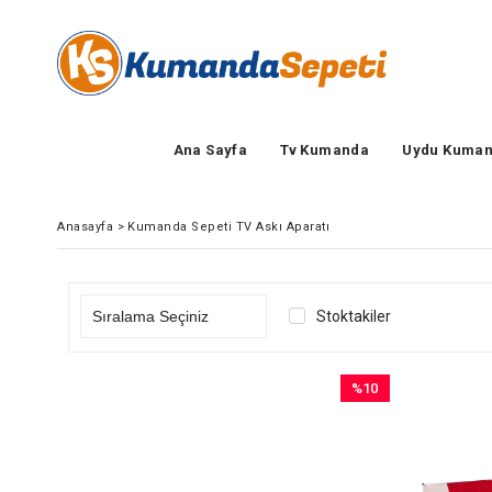
Ana Sayfa
Tv Kumanda
Uydu Kuman
Anasayfa
>
Kumanda Sepeti TV Askı Aparatı
Stoktakiler
%10
İndirim
%10İndirim