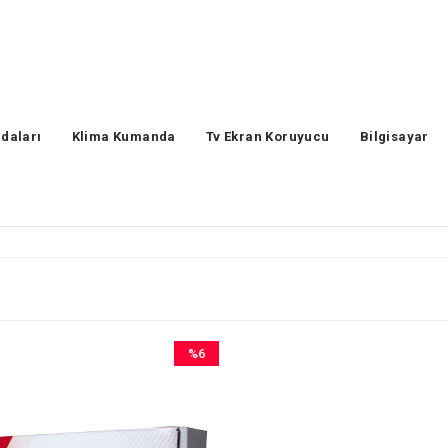
daları
Klima Kumanda
Tv Ekran Koruyucu
Bilgisayar
%6
İndirim
%6İndirim