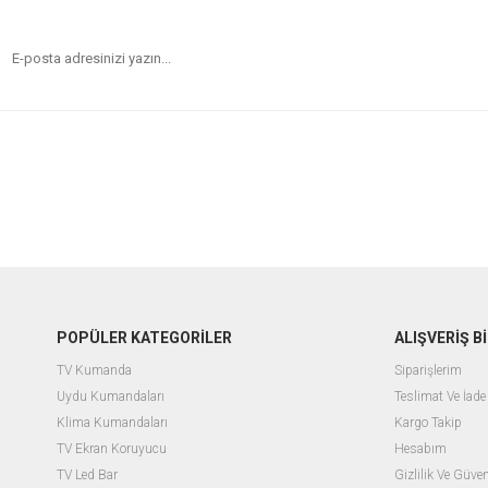
POPÜLER KATEGORİLER
ALIŞVERİŞ Bİ
TV Kumanda
Siparişlerim
Uydu Kumandaları
Teslimat Ve İade 
Klima Kumandaları
Kargo Takip
TV Ekran Koruyucu
Hesabım
TV Led Bar
Gizlilik Ve Güven