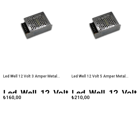
uygulamalar için mükemmel bir güç
güvenilir ve dayanıklı bir güç
kaynağıdır. Özellikle endüstriyel ve
kaynağıdır. Özellikle LED aydınlatma
profesyonel projelerde tercih edilen
sistemleri, motorlar ve diğer düşük
bu adaptör, sağlam yapısı ve yüksek
voltajlı uygulamalar için ideal bir
performansıyla dikkat
çözüm sunar. Gelişmiş tasarımı ve
çekmektedir.
Well Power 5 Volt 60
güçlü performansı sayesinde,
Amper Metal Kasa Adaptör
kullanıcıların ihtiyaçlarını karşılamak
için mükemmel bir tercihtir.
Well
Power 5 Volt 20 Amper Metal
Kasa Adaptör
Led Well 12 Volt 3 Amper Metal Kasa Adaptör
Led Well 12 Volt 5 Amper Metal Kasa Adaptör
Led Well 12 Volt
Led Well 12 Volt
₺160,00
₺210,00
3 Amper Metal
5 Amper Metal
Kasa Adaptör
Kasa Adaptör
Led Well 12 Volt 3 Amper Metal
Led Well 12 Volt 5 Amper Metal
Kasa Adaptör, çeşitli LED
Kasa Adaptör, LED aydınlatma
aydınlatma sistemleri ve düşük
sistemleri ve diğer düşük voltajlı
voltajlı cihazlar için tasarlanmış
cihazlar için geliştirilmiş, güvenilir ve