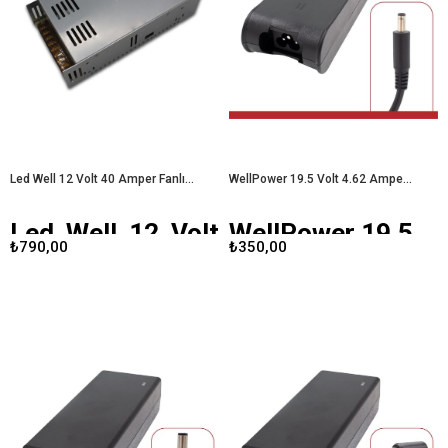
yazıda, adaptörün teknik özellikleri,
üzere tasarlanmış yüksek
avantajları ve kullanıcı deneyimleri
performanslı bir üründür. Bu yazıda,
üzerinde duracağız.
Led Well 12
adaptörün teknik özellikleri,
Volt 20 Amper Metal Kasa
avantajları ve kullanıcı deneyimleri
Adaptör
üzerinde duracağız.
Led Well 12
Volt 30 Amper Fanlı Metal Kasa
Adaptör
Led Well 12 Volt 40 Amper Fanlı Metal Kasa Adaptör
WellPower 19.5 Volt 4.62 Amper 90 Watt 4.5X3.0 Uçlu Dell Laptop Adaptörü
Led Well 12 Volt
WellPower 19.5
₺790,00
₺350,00
40 Amper Fanlı
Volt 4.62 Amper
Metal Kasa
90 Watt 4.5X3.0
Adaptör
Uçlu Dell Laptop
Adaptörü
Günümüzde, çeşitli elektronik
cihazların güvenli ve etkili bir şekilde
çalışabilmesi için kaliteli adaptörler
Günümüzde laptop kullanıcıları için
büyük önem taşımaktadır.
Led Well
güvenilir bir adaptör seçimi,
12 Volt 40 Amper
fanlı metal kasa
cihazlarının performansı ve
adaptör, bu ihtiyaçları karşılamak
dayanıklılığı açısından kritik öneme
üzere tasarlanmış yüksek
sahiptir.
WellPower 19.5 Volt 4.62