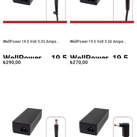
bu ihtiyaçları karşılamak üzere
tasarlanmış bir üründür. Bu yazıda,
WellPower adaptörünün teknik
özellikleri, avantajları ve kullanıcı
deneyimleri gibi konulara
değineceğiz.
WellPower 19 Volt
4.74 Amper 7.4X5.0 Uçlu HP
LAPTOP ADAPTÖRÜ
WellPower 19.5 Volt 3.33 Amper 7.4X5.0 Uçlu HP LAPTOP ADAPTÖRÜ
WellPower 19.5 Volt 3.34 Amper 4.5X3.0 Uçlu Dell - HP Laptop Adaptörü
WellPower 19.5
WellPower 19.5
₺290,00
₺270,00
Volt 3.33 Amper
Volt 3.34 Amper
7.4X5.0 Uçlu HP
4.5X3.0 Uçlu Dell
LAPTOP
- HP Laptop
ADAPTÖRÜ
Adaptörü
WellPower 19.5 Volt 3.33 Amper
WellPower 19.5 Volt 3.34 Amper
laptop adaptörü
, HP dizüstü
laptop adaptörü
, Dell ve HP
bilgisayarlar için özel olarak
dizüstü bilgisayarlar için özel olarak
tasarlanmış güvenilir bir güç
tasarlanmış bir güç kaynağıdır.
kaynağıdır. Yüksek performansı ve
Güvenilir performansı ve geniş
sağlam yapısıyla, cihazlarınızı
uyumluluğu ile kullanıcıların
güvenle şarj etmenizi
ihtiyaçlarını karşılamak üzere
sağlar.
WellPower 19.5 Volt 3.33
geliştirilmiştir.
WellPower 19.5 Volt