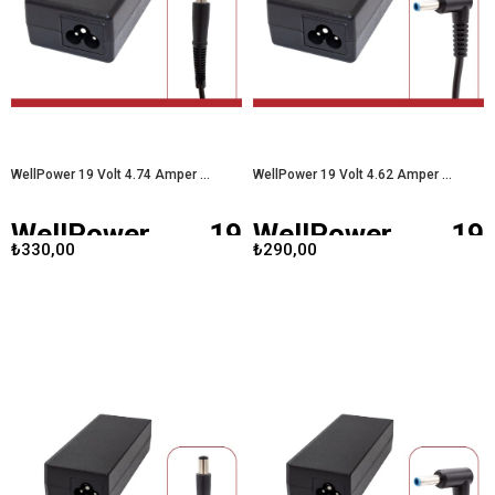
performanslı bir üründür. Bu yazıda,
Amper 90 Watt 4.5x3.0 uçlu Dell
adaptörün teknik özellikleri,
laptop adaptörü
, bu ihtiyaçları
avantajları ve kullanıcı deneyimleri
karşılamak üzere tasarlanmış bir
üzerinde duracağız.
Led Well 12
üründür. Bu yazıda, adaptörün teknik
Volt 40 Amper Fanlı Metal Kasa
özellikleri, avantajları ve kullanıcı
Adaptör
deneyimlerini ele
alacağız.
WellPower 19.5 Volt 4.62
Amper 90 Watt 4.5X3.0 Uçlu Dell
Laptop Adaptörü
WellPower 19 Volt 4.74 Amper 7.4X5.0 Uçlu HP LAPTOP ADAPTÖRÜ
WellPower 19 Volt 4.62 Amper 4.5X3.0 Uçlu Hp Laptop Adaptörü
WellPower 19
WellPower 19
₺330,00
₺290,00
Volt 4.74 Amper
Volt 4.62 Amper
7.4X5.0 Uçlu HP
4.5X3.0 Uçlu Hp
LAPTOP
Laptop Adaptörü
ADAPTÖRÜ
WellPower 19 Volt 4.62 Amper
laptop adaptörü
, HP dizüstü
bilgisayarlar için tasarlanmış yüksek
Günümüzün hızla gelişen teknoloji
performanslı bir güç kaynağıdır.
dünyasında, laptop kullanıcıları için
Gelişmiş teknolojisi ile güvenilir bir
güvenilir ve kaliteli bir adaptör
şarj deneyimi sunar.
WellPower 19
seçimi oldukça önemlidir.
Volt 4.62 Amper 4.5X3.0 Uçlu Hp
WellPower 19 Volt 4.74 Amper
Laptop Adaptörü
7.4x5.0 uçlu HP laptop adaptörü
,