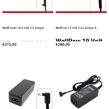
Amper 7.4X5.0 Uçlu HP LAPTOP
3.34 Amper 4.5X3.0 Uçlu Dell - HP
ADAPTÖRÜ
Laptop Adaptörü
WellPower 18.5 Volt 3.5 Amper 7.4X5.0 Uçlu Hp Pavilion Laptop Adaptörü
WellPow 19 Volt 3.42 Amper 4.0X1.35 Uçlu Asus Laptop Adaptörü
WellPow 19 Volt
WellPower 18.5 Volt 3.5 Amper
₺315,00
₺280,00
3.42 Amper
7.4X5.0 Uçlu Hp Pavilion Laptop
4.0X1.35 Uçlu
Adaptörü
Asus Laptop
Adaptörü
WellPower 18.5 Volt 3.5 Amper
laptop adaptörü
, HP Pavilion serisi
dizüstü bilgisayarlar için özel olarak
WellPow 19 Volt 3.42 Amper
tasarlanmış bir güç kaynağıdır. Bu
4.0X1.35 Uçlu Asus Laptop
adaptör, güvenilir performansı ve
Adaptörü
, Asus dizüstü
uyumluluğu ile kullanıcıların
bilgisayarlar için özel olarak
ihtiyaçlarını karşılamak üzere
tasarlanmış bir güç kaynağıdır. Bu
geliştirilmiştir.
WellPower 18.5 Volt
adaptör, 19 voltluk bir çıkış gerilimi
3.5 Amper 7.4X5.0 Uçlu Hp Pavilion
ve 3.42 amperlik bir akım sunarak,
Laptop Adaptörü
Asus cihazlarının enerji
gereksinimlerini güvenli ve etkili bir