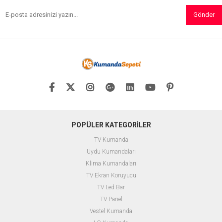
Gönder
Günümüzde dizüstü bilgisayarların
WellPower 19.5 Volt 4.62 Amper
en önemli bileşenlerinden biri olan
7.4X5.0 Uçlu Dell Laptop
adaptörler, cihazların düzgün bir
Adaptörü
, Dell dizüstü bilgisayar
şekilde çalışabilmesi için gereklidir.
modelleri için mükemmel bir güç
WellPower 19.5 Volt 3.34 Amper
kaynağıdır. Bu adaptör, yüksek
4.5X3.0 Uçlu Dell Laptop
kaliteli bileşenler kullanarak,
Adaptörü
, Dell dizüstü bilgisayarlar
güvenilir ve uzun ömürlü bir enerji
için tasarlanmış yüksek kaliteli bir
sağlayarak kullanıcıların cihazlarını
güç kaynağıdır. 19.5 Volt gerilim ve
sorunsuz bir şekilde çalıştırmalarını
3.34 Amper akım değerleriyle,
sağlar.
19.5 Volt
ve
4.62 Amper
cihazınızın ihtiyaç duyduğu gücü
çıkış gücü ile, laptopunuzun ihtiyaç
sağlarken, 4.5x3.0 mm boyutundaki
duyduğu gücü tam olarak karşılar.
ucu ile uyumlu bağlantı sağlar. Bu
7.4X5.0 uç
özelliği ile uyumlu Dell
makalede, WellPower adaptörünün
laptop modelleri için özel olarak
ne olduğunu, teknik özelliklerini,
tasarlanmış bu adaptör,
hangi alanlarda kullanıldığını ve
kullanıcıların cihazlarını hızlı ve
POPÜLER KATEGORİLER
sıkça sorulan soruları detaylı bir
güvenli bir şekilde şarj etmelerine
şekilde ele alacağız.
olanak tanır. Modern tasarımı ve
TV Kumanda
hafif yapısı ile taşınması kolaydır, bu
da onu hem evde hem de ofiste
Uydu Kumandaları
kullanmak için ideal bir seçenek
Klima Kumandaları
haline getirir.
TV Ekran Koruyucu
TV Led Bar
TV Panel
Vestel Kumanda