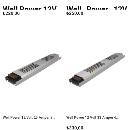
Well Power 12V
Well Power 12V
₺220,00
₺250,00
17 A Ultra Slim
21 A Ultra Slim
Led Metal Kasa
Led Metal Kasa
Adaptör
Adaptör
Well Power
, kaliteli ve güvenilir
Well Power
, güvenilir ve kaliteli
enerji çözümleri sunan bir markadır.
enerji çözümleri sunan bir marka
12V 17A Ultra Slim LED Metal Kasa
olarak, 12V 21A Ultra Slim LED Metal
Adaptör, özellikle LED aydınlatma
Kasa Adaptör ile dikkat çekiyor.
sistemleri ve diğer elektronik
Özellikle yüksek güç gereksinimi
cihazlar için yüksek performans
olan LED aydınlatma sistemleri için
arayan kullanıcılar için tasarlanmıştır.
tasarlanan bu adaptör, kullanıcılara
Bu yazıda, adaptörün özelliklerini,
çeşitli avantajlar sunmaktadır. Bu
avantajlarını ve kullanım alanlarını
yazıda, adaptörün özelliklerini,
detaylı bir şekilde
faydalarını ve kullanım alanlarını
inceleyeceğiz.
Well Power 12V 17
inceleyeceğiz.
Well Power 12V 21
A Ultra Slim Led Metal Kasa
A Ultra Slim Led Metal Kasa
Adaptör
Adaptör
Well Power 12 Volt 25 Amper 300 Watt Ultra Slim Led Metal Kasa Adaptör
Well Power 12 Volt 33 Amper 400 Watt Ultra Slim Led Metal Kasa Adaptör
₺330,00