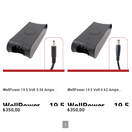
Laptop Adaptörü
Laptop Adaptörü
WellPower 19.5 Volt 2.31 Amper
Günümüz teknoloji dünyasında,
4.5X3.0 Uçlu Dell Laptop
laptop adaptörleri, cihazlarımızın
Adaptörü
, Dell laptop kullanıcıları
enerji ihtiyacını karşılamak için kritik
için özel olarak tasarlanmış bir güç
öneme sahiptir.
WellPower 19.5
kaynağıdır. Bu adaptör, 19.5 Volt
Volt 3.34 Amper 7.4X5.0 Uçlu Dell
çıkış voltajı ve 2.31 Amper akım
Laptop Adaptörü
, Dell marka
kapasitesine sahiptir, bu da onu
laptoplar için özel olarak
birçok Dell dizüstü bilgisayar
tasarlanmış bir güç kaynağıdır. Bu
modeli için uygun hale getirir. 4.5x3.0
adaptör, yüksek performansı ve
mm uç boyutu, bu adaptörün
güvenilirliği ile kullanıcıların tercih
spesifik Dell modelleriyle uyumlu
ettiği bir ürün olmuştur. 19.5 voltluk
olmasını sağlar. Gelişmiş güvenlik
çıkışı ve 3.34 amperlik akımı ile hızlı
özellikleri ve yüksek enerji verimliliği
ve etkili bir şarj imkanı sunar.
ile donatılmış olan bu adaptör,
Özellikle 7.4x5.0 mm uç boyutu, Dell
kullanıcıların ihtiyaçlarını karşılamak
laptop kullanıcıları için uygun bir
için güvenilir bir çözümdür. Uzun
seçenek oluşturur. Bu yazıda,
ömürlü yapısı, kullanıcıların
WellPower adaptörünün detaylarını
adaptörlerini uzun süre
ve avantajlarını inceleyeceğiz.
WellPower 19.5 Volt 3.34 Amper 4.5X3.0 Uçlu Dell Laptop Adaptörü
WellPower 19.5 Volt 4.62 Amper 7.4X5.0 Uçlu Dell Laptop Adaptörü
kullanmasına olanak tanır.
WellPower 19.5
WellPower 19.5
₺350,00
₺350,00
Volt 3.34 Amper
Volt 4.62 Amper
4.5X3.0 Uçlu Dell
7.4X5.0 Uçlu Dell
1
Laptop Adaptörü
Laptop Adaptörü