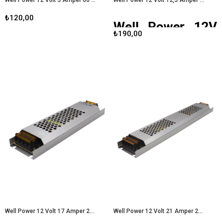
₺120,00
Well Power 12V
₺190,00
12,5A Ultra Slim
Led Metal Kasa
Adaptör
Günümüzde LED aydınlatma
sistemleri, enerji verimliliği ve uzun
ömürleri sayesinde giderek daha
popüler hale gelmektedir. Bu
bağlamda,
Well Power 12V 12.5A
Ultra Slim LED Metal Kasa
Adaptör
, kullanıcıların ihtiyaçlarına
uygun mükemmel bir çözüm
sunmaktadır. Bu yazıda, bu
adaptörün özelliklerini, avantajlarını
ve kullanım alanlarını detaylı bir
şekilde inceleyeceğiz.
Well Power 12 Volt 17 Amper 205 Watt Ultra Slim Led Metal Kasa Adaptör
Well Power 12 Volt 21 Amper 250 Watt Ultra Slim Led Metal Kasa Adaptör