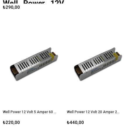
Well Power 12V
₺290,00
25 A Ultra Slim
Led Metal Kasa
Adaptör
Well Power
, yüksek kaliteli enerji
çözümleri sunan bir marka olarak,
12V 25A Ultra Slim LED Metal Kasa
Adaptör ile dikkat çekiyor. Bu
adaptör, özellikle enerji ihtiyacı
yüksek olan LED aydınlatma
sistemleri ve diğer elektronik
cihazlar için tasarlanmıştır. İşte bu
adaptörün özellikleri, avantajları ve
kullanım alanları hakkında detaylı bir
inceleme.
Well Power 12V 25 A
Ultra Slim Led Metal Kasa
Adaptör
Well Power 12 Volt 5 Amper 60 Watt Metal Kasa Adaptör
Well Power 12 Volt 20 Amper 240 Watt Metal Kasa Adaptör
₺220,00
₺440,00