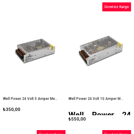
Ücretsiz Kargo
Well Power 24 Volt 5 Amper Metal Kasa Adaptör
Well Power 24 Volt 10 Amper Metal Kasa Adaptör
₺350,00
Well Power 24
₺550,00
Volt 10 Amper
Metal Kasa