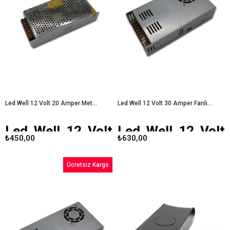
dayanıklılık hem de performans
üzere tasarlanmış dayanıklı ve
sunar. Özellikle 12V ile çalışan
yüksek performanslı bir üründür. Bu
cihazlar için ideal bir çözüm
yazıda, adaptörün teknik özellikleri,
sunarak, kullanıcıların ihtiyaçlarını
avantajları ve kullanıcı deneyimlerini
karşılar.
Led Well 12 Volt 10 Amper
ele alacağız.
Led Well 12 Volt 15
Metal Kasa Adaptör
Amper Metal Kasa Adaptör
Led Well 12 Volt 20 Amper Metal Kasa Adaptör
Led Well 12 Volt 30 Amper Fanlı Metal Kasa Adaptör
Led Well 12 Volt
Led Well 12 Volt
₺450,00
₺630,00
20 Amper Metal
30 Amper Fanlı
Kasa Adaptör
Metal Kasa
Ücretsiz Kargo
Adaptör
Günümüzde birçok elektronik
cihazın sağlıklı bir şekilde
çalışabilmesi için uygun adaptörler
Elektronik cihazların güvenli ve etkili
gereklidir.
Led Well 12 Volt 20
bir şekilde çalışabilmesi için kaliteli
Amper metal kasa adaptör
, bu
adaptörler gereklidir. Led Well 12
ihtiyacı karşılamak üzere
Volt 30 Amper fanlı metal kasa
tasarlanmış güvenilir bir üründür. Bu
adaptör, bu ihtiyacı karşılamak