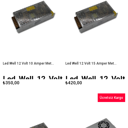
güvenilir bir güç kaynağıdır. 12V
dayanıklı bir güç kaynağıdır. 12V
çıkış gerilimi ve 3 Amper maksimum
çıkış gerilimi ve 5 Amper maksimum
akım kapasitesi ile, küçük ve orta
akım kapasitesi ile, çeşitli
ölçekli projelerde ideal bir çözüm
uygulamalarda optimal performans
sunar.
Led Well 12 Volt 3 Amper
sunar.
Led Well 12 Volt 5 Amper
Metal Kasa Adaptör
Metal Kasa Adaptör
Led Well 12 Volt 10 Amper Metal Kasa Adaptör
Led Well 12 Volt 15 Amper Metal Kasa Adaptör
Led Well 12 Volt
Led Well 12 Volt
₺350,00
₺420,00
10 Amper Metal
15 Amper Metal
Kasa Adaptör
Kasa Adaptör
Ücretsiz Kargo
Led Well 12 Volt 10 Amper Metal
Günümüz elektronik dünyasında,
Kasa Adaptör
, LED aydınlatma
cihazların güvenli ve verimli bir
sistemleri ve diğer düşük voltajlı
şekilde çalışabilmesi için kaliteli
cihazlar için güvenilir bir güç
adaptörler büyük önem taşır.
Led
kaynağıdır. Gelişmiş teknolojisi ve
Well 12 Volt 15 Amper metal kasa
kaliteli malzemeleri sayesinde, hem
adaptör
, bu ihtiyacı karşılamak