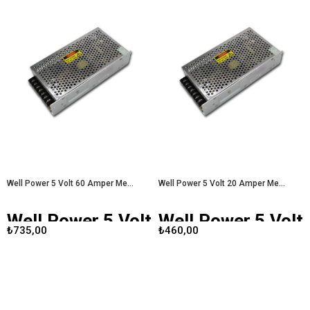
enerji ihtiyacı giderek artarken,
güvenilir ve verimli bir güç kaynağına
Günümüz teknolojisinde, güvenilir
olan talep de artmaktadır. Bu
bir güç kaynağı, elektronik cihazların
bağlamda,
Well Power 5 Volt 40
verimli çalışması için hayati öneme
Amper Metal Kasa Adaptör
, hem
sahiptir. Well Power 24 Volt 20
performans hem de dayanıklılık
Amper Metal Kasa Adaptör, yüksek
açısından öne çıkan bir seçenek
kaliteli tasarımı ve performansıyla
olarak dikkat çekmektedir.
Well
dikkat çeken bir ürün olarak öne
Power 5 Volt 40 Amper Metal
çıkmaktadır.
Well Power 24 Volt 20
Kasa Adaptör
Pro Amper Metal Kasa Adaptör
Well Power 5 Volt 60 Amper Metal Kasa Adaptör
Well Power 5 Volt 20 Amper Metal Kasa Adaptör
Well Power 5 Volt
Well Power 5 Volt
₺735,00
₺460,00
60 Amper Metal
20 Amper Metal
Kasa Adaptör
Kasa Adaptör
Well Power 5 Volt 60 Amper
Well Power 5 Volt 20 Amper
Metal Kasa Adaptör
, yüksek akım
Metal Kasa Adaptör
, yüksek akım
gereksinimi olan elektronik
gereksinimi olan cihazlar için