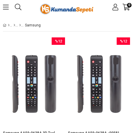
0
Samsung
%12
%12
İndirim
İndirim
%12İndirim
%12İndir
Samsung AA59-0638A 3D Tuşlu Lcd-Led Tv Kumandası
Samsung AA59-0638A -005814 3D Tuşlu Lcd-Led Tv Kumandası