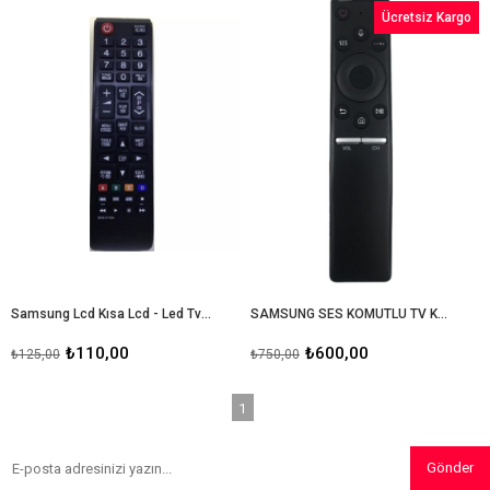
İndirim
İndirim
Ücretsiz Kargo
%12İndirim
%20İndir
Samsung Lcd Kısa Lcd - Led Tv Kumandası
SAMSUNG SES KOMUTLU TV KUMANDASI
₺110,00
₺600,00
₺125,00
₺750,00
1
Gönder