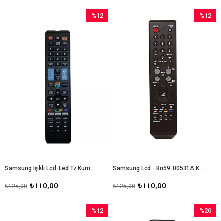
%12
%12
İndirim
İndirim
%12İndirim
%12İndir
Samsung Işıklı Lcd-Led Tv Kumandası
Samsung Lcd - Bn59-00531A Kumanda
₺110,00
₺110,00
₺125,00
₺125,00
%12
%20