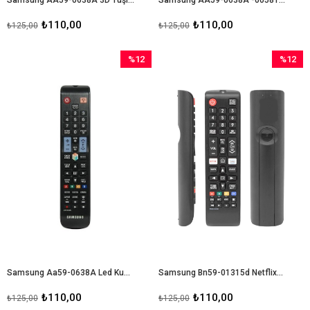
₺110,00
₺110,00
₺125,00
₺125,00
%12
%12
İndirim
İndirim
%12İndirim
%12İndir
Samsung Aa59-0638A Led Kumanda
Samsung Bn59-01315d Netflix-Amazon Prime Tuşlu Lcd-Led Tv Kumanda
₺110,00
₺110,00
₺125,00
₺125,00