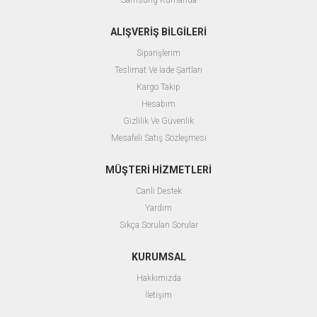
Samsung Kumanda
ALIŞVERİŞ BİLGİLERİ
Siparişlerim
Teslimat Ve İade Şartları
Kargo Takip
Hesabım
Gizlilik Ve Güvenlik
Mesafeli Satış Sözleşmesi
MÜŞTERİ HİZMETLERİ
Canlı Destek
Yardım
Sıkça Sorulan Sorular
KURUMSAL
Hakkımızda
İletişim