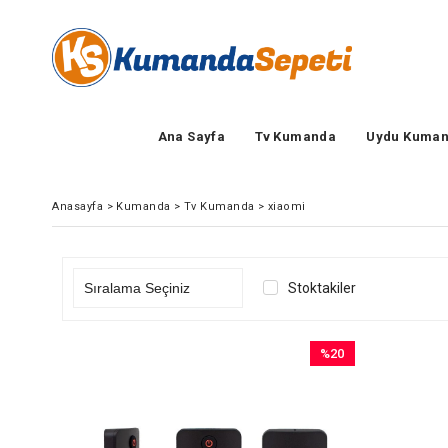
Ana Sayfa
Tv Kumanda
Uydu Kuman
Anasayfa
>
Kumanda
>
Tv Kumanda
>
xiaomi
Stoktakiler
%20
İndirim
%20İndirim