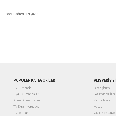
POPÜLER KATEGORİLER
ALIŞVERİŞ Bİ
TV Kumanda
Siparişlerim
Uydu Kumandaları
Teslimat Ve İade 
Klima Kumandaları
Kargo Takip
TV Ekran Koruyucu
Hesabım
TV Led Bar
Gizlilik Ve Güven