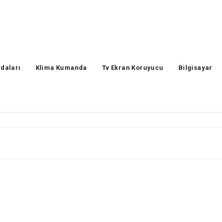
daları
Klima Kumanda
Tv Ekran Koruyucu
Bilgisayar