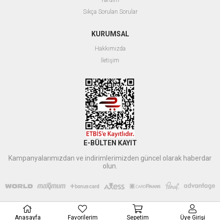
Yardım
Sıkça Sorulan Sorular
KURUMSAL
Hakkımızda
İletişim
E-BÜLTEN KAYIT
Kampanyalarımızdan ve indirimlerimizden güncel olarak haberdar
olun.
Anasayfa
Favorilerim
Sepetim
Üye Girişi
Xbyildirim
tarafından düzenlenmiştir