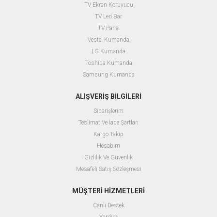
TV Ekran Koruyucu
TV Led Bar
TV Panel
Vestel Kumanda
LG Kumanda
Toshiba Kumanda
Samsung Kumanda
ALIŞVERİŞ BİLGİLERİ
Siparişlerim
Teslimat Ve İade Şartları
Kargo Takip
Hesabım
Gizlilik Ve Güvenlik
Mesafeli Satış Sözleşmesi
MÜŞTERİ HİZMETLERİ
Canlı Destek