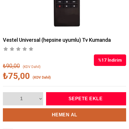
Vestel Universal (hepsine uyumlu) Tv Kumanda
%
17
İndirim
₺90,00
(KDV Dahil)
₺75,00
(KDV Dahil)