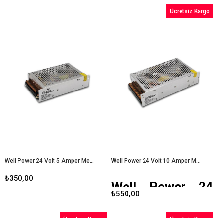
Ücretsiz Kargo
Well Power 24 Volt 5 Amper Metal Kasa Adaptör
Well Power 24 Volt 10 Amper Metal Kasa Adaptör
₺350,00
Well Power 24
₺550,00
Volt 10 Amper
Metal Kasa