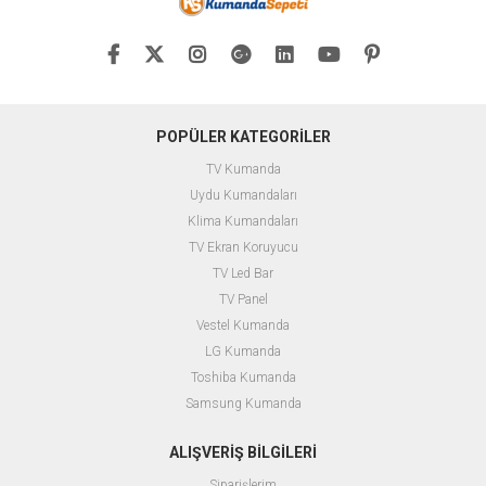
performanslı bir üründür. Bu yazıda,
adaptörün teknik özellikleri,
avantajları ve kullanıcı deneyimleri
üzerinde duracağız.
Led Well 12
Volt 40 Amper Fanlı Metal Kasa
Adaptör
POPÜLER KATEGORİLER
TV Kumanda
Uydu Kumandaları
Klima Kumandaları
TV Ekran Koruyucu
TV Led Bar
TV Panel
Vestel Kumanda
LG Kumanda
Toshiba Kumanda
Samsung Kumanda
ALIŞVERİŞ BİLGİLERİ
Siparişlerim