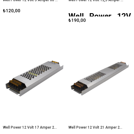
₺120,00
Well Power 12V
₺190,00
12,5A Ultra Slim
Led Metal Kasa
Adaptör
Günümüzde LED aydınlatma
sistemleri, enerji verimliliği ve uzun
ömürleri sayesinde giderek daha
popüler hale gelmektedir. Bu
bağlamda,
Well Power 12V 12.5A
Ultra Slim LED Metal Kasa
Adaptör
, kullanıcıların ihtiyaçlarına
uygun mükemmel bir çözüm
sunmaktadır. Bu yazıda, bu
adaptörün özelliklerini, avantajlarını
ve kullanım alanlarını detaylı bir
şekilde inceleyeceğiz.
Well Power 12 Volt 17 Amper 205 Watt Ultra Slim Led Metal Kasa Adaptör
Well Power 12 Volt 21 Amper 250 Watt Ultra Slim Led Metal Kasa Adaptör