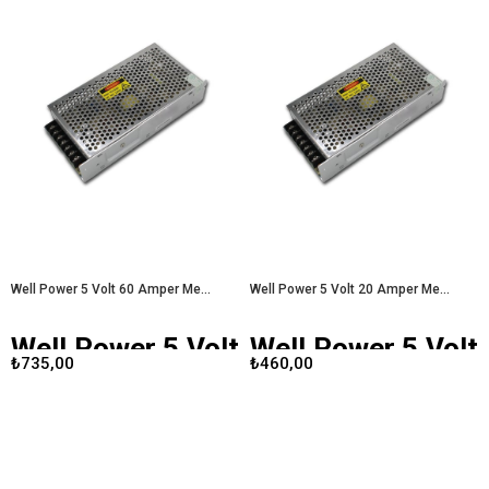
enerji ihtiyacı giderek artarken,
güvenilir ve verimli bir güç kaynağına
Günümüz teknolojisinde, güvenilir
olan talep de artmaktadır. Bu
bir güç kaynağı, elektronik cihazların
bağlamda,
Well Power 5 Volt 40
verimli çalışması için hayati öneme
Amper Metal Kasa Adaptör
, hem
sahiptir. Well Power 24 Volt 20
performans hem de dayanıklılık
Amper Metal Kasa Adaptör, yüksek
açısından öne çıkan bir seçenek
kaliteli tasarımı ve performansıyla
olarak dikkat çekmektedir.
Well
dikkat çeken bir ürün olarak öne
Power 5 Volt 40 Amper Metal
çıkmaktadır.
Well Power 24 Volt 20
Kasa Adaptör
Pro Amper Metal Kasa Adaptör
Well Power 5 Volt 60 Amper Metal Kasa Adaptör
Well Power 5 Volt 20 Amper Metal Kasa Adaptör
Well Power 5 Volt
Well Power 5 Volt
₺735,00
₺460,00
60 Amper Metal
20 Amper Metal
Kasa Adaptör
Kasa Adaptör
Well Power 5 Volt 60 Amper
Well Power 5 Volt 20 Amper
Metal Kasa Adaptör
, yüksek akım
Metal Kasa Adaptör
, yüksek akım
gereksinimi olan elektronik
gereksinimi olan cihazlar için