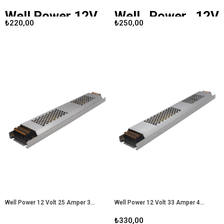
Well Power 12V
Well Power 12V
₺220,00
₺250,00
17 A Ultra Slim
21 A Ultra Slim
Led Metal Kasa
Led Metal Kasa
Adaptör
Adaptör
Well Power
, kaliteli ve güvenilir
Well Power
, güvenilir ve kaliteli
enerji çözümleri sunan bir markadır.
enerji çözümleri sunan bir marka
12V 17A Ultra Slim LED Metal Kasa
olarak, 12V 21A Ultra Slim LED Metal
Adaptör, özellikle LED aydınlatma
Kasa Adaptör ile dikkat çekiyor.
sistemleri ve diğer elektronik
Özellikle yüksek güç gereksinimi
cihazlar için yüksek performans
olan LED aydınlatma sistemleri için
arayan kullanıcılar için tasarlanmıştır.
tasarlanan bu adaptör, kullanıcılara
Bu yazıda, adaptörün özelliklerini,
çeşitli avantajlar sunmaktadır. Bu
avantajlarını ve kullanım alanlarını
yazıda, adaptörün özelliklerini,
detaylı bir şekilde
faydalarını ve kullanım alanlarını
inceleyeceğiz.
Well Power 12V 17
inceleyeceğiz.
Well Power 12V 21
A Ultra Slim Led Metal Kasa
A Ultra Slim Led Metal Kasa
Adaptör
Adaptör
Well Power 12 Volt 25 Amper 300 Watt Ultra Slim Led Metal Kasa Adaptör
Well Power 12 Volt 33 Amper 400 Watt Ultra Slim Led Metal Kasa Adaptör
₺330,00