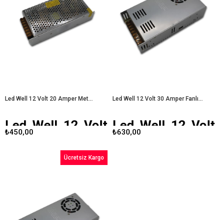
dayanıklılık hem de performans
üzere tasarlanmış dayanıklı ve
sunar. Özellikle 12V ile çalışan
yüksek performanslı bir üründür. Bu
cihazlar için ideal bir çözüm
yazıda, adaptörün teknik özellikleri,
sunarak, kullanıcıların ihtiyaçlarını
avantajları ve kullanıcı deneyimlerini
karşılar.
Led Well 12 Volt 10 Amper
ele alacağız.
Led Well 12 Volt 15
Metal Kasa Adaptör
Amper Metal Kasa Adaptör
Led Well 12 Volt 20 Amper Metal Kasa Adaptör
Led Well 12 Volt 30 Amper Fanlı Metal Kasa Adaptör
Led Well 12 Volt
Led Well 12 Volt
₺450,00
₺630,00
20 Amper Metal
30 Amper Fanlı
Kasa Adaptör
Metal Kasa
Ücretsiz Kargo
Adaptör
Günümüzde birçok elektronik
cihazın sağlıklı bir şekilde
çalışabilmesi için uygun adaptörler
Elektronik cihazların güvenli ve etkili
gereklidir.
Led Well 12 Volt 20
bir şekilde çalışabilmesi için kaliteli
Amper metal kasa adaptör
, bu
adaptörler gereklidir. Led Well 12
ihtiyacı karşılamak üzere
Volt 30 Amper fanlı metal kasa
tasarlanmış güvenilir bir üründür. Bu
adaptör, bu ihtiyacı karşılamak