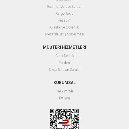
Teslimat Ve İade Şartları
Kargo Takip
Hesabım
Gizlilik Ve Güvenlik
Mesafeli Satış Sözleşmesi
MÜŞTERİ HİZMETLERİ
Canlı Destek
Yardım
Sıkça Sorulan Sorular
KURUMSAL
Hakkımızda
İletişim