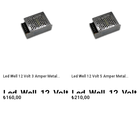
uygulamalar için mükemmel bir güç
güvenilir ve dayanıklı bir güç
kaynağıdır. Özellikle endüstriyel ve
kaynağıdır. Özellikle LED aydınlatma
profesyonel projelerde tercih edilen
sistemleri, motorlar ve diğer düşük
bu adaptör, sağlam yapısı ve yüksek
voltajlı uygulamalar için ideal bir
performansıyla dikkat
çözüm sunar. Gelişmiş tasarımı ve
çekmektedir.
Well Power 5 Volt 60
güçlü performansı sayesinde,
Amper Metal Kasa Adaptör
kullanıcıların ihtiyaçlarını karşılamak
için mükemmel bir tercihtir.
Well
Power 5 Volt 20 Amper Metal
Kasa Adaptör
Led Well 12 Volt 3 Amper Metal Kasa Adaptör
Led Well 12 Volt 5 Amper Metal Kasa Adaptör
Led Well 12 Volt
Led Well 12 Volt
₺160,00
₺210,00
3 Amper Metal
5 Amper Metal
Kasa Adaptör
Kasa Adaptör
Led Well 12 Volt 3 Amper Metal
Led Well 12 Volt 5 Amper Metal
Kasa Adaptör, çeşitli LED
Kasa Adaptör, LED aydınlatma
aydınlatma sistemleri ve düşük
sistemleri ve diğer düşük voltajlı
voltajlı cihazlar için tasarlanmış
cihazlar için geliştirilmiş, güvenilir ve