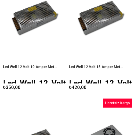
güvenilir bir güç kaynağıdır. 12V
dayanıklı bir güç kaynağıdır. 12V
çıkış gerilimi ve 3 Amper maksimum
çıkış gerilimi ve 5 Amper maksimum
akım kapasitesi ile, küçük ve orta
akım kapasitesi ile, çeşitli
ölçekli projelerde ideal bir çözüm
uygulamalarda optimal performans
sunar.
Led Well 12 Volt 3 Amper
sunar.
Led Well 12 Volt 5 Amper
Metal Kasa Adaptör
Metal Kasa Adaptör
Led Well 12 Volt 10 Amper Metal Kasa Adaptör
Led Well 12 Volt 15 Amper Metal Kasa Adaptör
Led Well 12 Volt
Led Well 12 Volt
₺350,00
₺420,00
10 Amper Metal
15 Amper Metal
Kasa Adaptör
Kasa Adaptör
Ücretsiz Kargo
Led Well 12 Volt 10 Amper Metal
Günümüz elektronik dünyasında,
Kasa Adaptör
, LED aydınlatma
cihazların güvenli ve verimli bir
sistemleri ve diğer düşük voltajlı
şekilde çalışabilmesi için kaliteli
cihazlar için güvenilir bir güç
adaptörler büyük önem taşır.
Led
kaynağıdır. Gelişmiş teknolojisi ve
Well 12 Volt 15 Amper metal kasa
kaliteli malzemeleri sayesinde, hem
adaptör
, bu ihtiyacı karşılamak