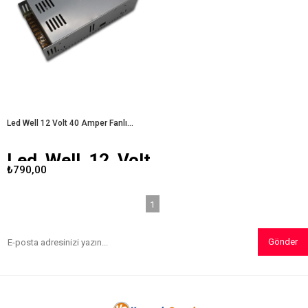
yazıda, adaptörün teknik özellikleri,
üzere tasarlanmış yüksek
avantajları ve kullanıcı deneyimleri
performanslı bir üründür. Bu yazıda,
üzerinde duracağız.
Led Well 12
adaptörün teknik özellikleri,
Volt 20 Amper Metal Kasa
avantajları ve kullanıcı deneyimleri
Adaptör
üzerinde duracağız.
Led Well 12
Volt 30 Amper Fanlı Metal Kasa
Adaptör
Led Well 12 Volt 40 Amper Fanlı Metal Kasa Adaptör
Led Well 12 Volt
₺790,00
40 Amper Fanlı
Metal Kasa
1
Adaptör
Gönder
Günümüzde, çeşitli elektronik
cihazların güvenli ve etkili bir şekilde
çalışabilmesi için kaliteli adaptörler
büyük önem taşımaktadır.
Led Well
12 Volt 40 Amper
fanlı metal kasa
adaptör, bu ihtiyaçları karşılamak
üzere tasarlanmış yüksek