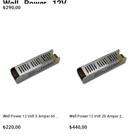
Well Power 12V
₺290,00
25 A Ultra Slim
Led Metal Kasa
Adaptör
Well Power
, yüksek kaliteli enerji
çözümleri sunan bir marka olarak,
12V 25A Ultra Slim LED Metal Kasa
Adaptör ile dikkat çekiyor. Bu
adaptör, özellikle enerji ihtiyacı
yüksek olan LED aydınlatma
sistemleri ve diğer elektronik
cihazlar için tasarlanmıştır. İşte bu
adaptörün özellikleri, avantajları ve
kullanım alanları hakkında detaylı bir
inceleme.
Well Power 12V 25 A
Ultra Slim Led Metal Kasa
Adaptör
Well Power 12 Volt 5 Amper 60 Watt Metal Kasa Adaptör
Well Power 12 Volt 20 Amper 240 Watt Metal Kasa Adaptör
₺220,00
₺440,00