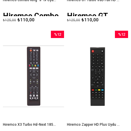
Hiremco Combo
Hiremco GT
₺110,00
₺110,00
₺125,00
₺125,00
King -İP tv Uydu
Turbo V8D Full
Kumandası
HD Mini Uydu
%12
%12
Alıcı Kumandası
İndirim
İndirim
%12İndirim
%12İndir
Hıremco X3 Turbo Hd-Next 18500 Crea Hd Uydu Kumandası
Hiremco Zapper HD Plus Uydu Alıcı Kumandası