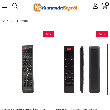
0
Hıremco
%12
%12
İndirim
İndirim
%12İndirim
%12İndir
Hiremco Combo King -İP tv Uydu Kumandası
Hiremco GT Turbo V8D Full HD Mini Uydu Alıcı Kumandası