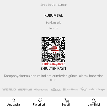
Sıkça Sorulan Sorular
KURUMSAL
Hakkımızda
İletişim
E-BÜLTEN KAYIT
Kampanyalarımızdan ve indirimlerimizden güncel olarak haberdar
olun.
Anasayfa
Favorilerim
Sepetim
Üye Girişi
Xbyildirim
tarafından düzenlenmiştir