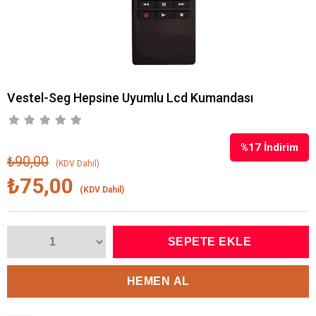
Vestel-Seg Hepsine Uyumlu Lcd Kumandası
%
17
İndirim
₺90,00
(KDV Dahil)
₺75,00
(KDV Dahil)