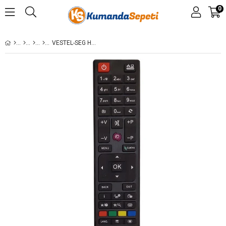
0
VESTEL-SEG HEPSINE UYUMLU LCD KUMANDASI