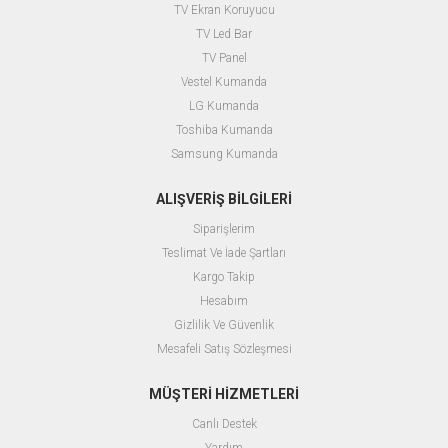
TV Ekran Koruyucu
TV Led Bar
TV Panel
Vestel Kumanda
LG Kumanda
Toshiba Kumanda
Samsung Kumanda
ALIŞVERİŞ BİLGİLERİ
Siparişlerim
Teslimat Ve İade Şartları
Kargo Takip
Hesabım
Gizlilik Ve Güvenlik
Mesafeli Satış Sözleşmesi
MÜŞTERİ HİZMETLERİ
Canlı Destek