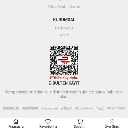
Yardım
Sıkça Sorulan Sorular
KURUMSAL
Hakkımızda
İletişim
E-BÜLTEN KAYIT
Kampanyalarımızdan ve indirimlerimizden güncel olarak haberdar
olun.
Anasayfa
Favorilerim
Sepetim
Üye Girişi
Xbyildirim
tarafından düzenlenmiştir