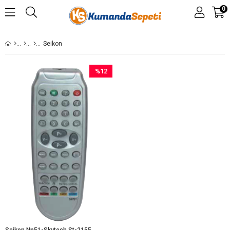
0
Seikon
%12
İndirim
%12İndirim
Seikon Np51-Skytech St-2155