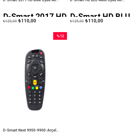
D-Smart 2017 HD
D-Smart HD BLU
₺110,00
₺110,00
₺125,00
₺125,00
Blue Uydu Alıcı
Akıllı Uydu Alıcı
Kumandası
Kumandası
%12
İndirim
%12İndirim
D-Smart Next 9950-9900-Arçelik Beko Bs 820-850 -Botech 710 -Sunny 1040-GoldMaster 19800 CımUydu Alıcı Kumandası