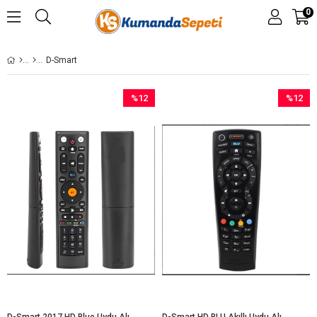
0
D-Smart
%12
%12
İndirim
İndirim
%12İndirim
%12İndir
D-Smart 2017 HD Blue Uydu Alıcı Kumandası
D-Smart HD BLU Akıllı Uydu Alıcı Kumandası