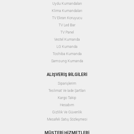
Uydu Kumandaları
Vestel-Seg Hepsine Uyumlu Lcd Kumandası
Philips Ses Komutlu Akıllı Tv Kumandası
Samsung Lcd Kısa Lcd - Led Tv Kumandası
Philips RM-L185 Smart Tuşlu Netflix Lcd-Led Tv Kumanda
Vestel-Jvc Netflix Lcd-Led Tv Kumandası
Samsung Lcd - Bn59-00531A Kumanda
Klima Kumandaları
₺110,00
₺110,00
₺800,00
₺110,00
₺110,00
₺110,00
₺125,00
₺125,00
₺999,00
₺125,00
₺125,00
₺125,00
TV Ekran Koruyucu
TV Led Bar
TV Panel
Vestel Kumanda
LG Kumanda
Toshiba Kumanda
Samsung Kumanda
ALIŞVERİŞ BİLGİLERİ
Siparişlerim
Teslimat Ve İade Şartları
Kargo Takip
Hesabım
Gizlilik Ve Güvenlik
Mesafeli Satış Sözleşmesi
MÜŞTERİ HİZMETLERİ