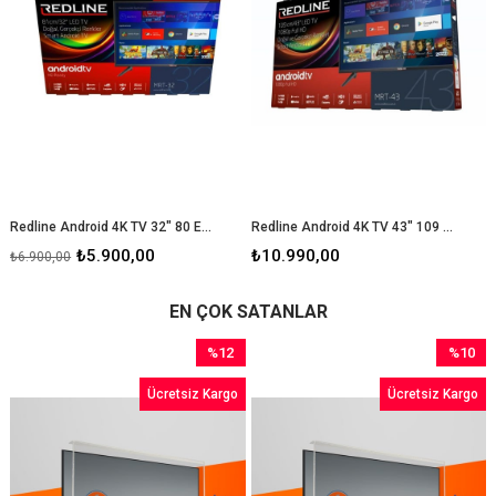
Redline Android 4K TV 32″ 80 Ekran
Redline Android 4K TV 43″ 109 Ekran
₺5.900,00
₺10.990,00
₺6.900,00
EN ÇOK SATANLAR
%12
%10
İndirim
İndirim
Ücretsiz Kargo
Ücretsiz Kargo
%12İndirim
%10İndir