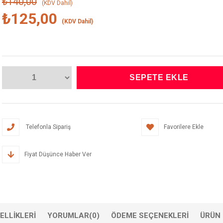
₺140,00
(KDV Dahil)
₺125,00
(KDV Dahil)
Telefonla Sipariş
Favorilere Ekle
Fiyat Düşünce Haber Ver
ELLIKLERI
YORUMLAR
(0)
ÖDEME SEÇENEKLERI
ÜRÜN 