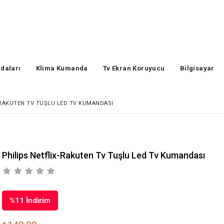
daları
Klima Kumanda
Tv Ekran Koruyucu
Bilgisayar
-RAKUTEN TV TUŞLU LED TV KUMANDASI
Philips Netflix-Rakuten Tv Tuşlu Led Tv Kumandası
%
11
İndirim