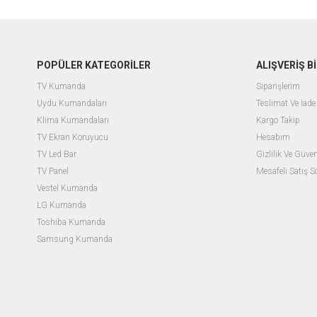
POPÜLER KATEGORİLER
ALIŞVERİŞ Bİ
TV Kumanda
Siparişlerim
Uydu Kumandaları
Teslimat Ve İade 
Klima Kumandaları
Kargo Takip
TV Ekran Koruyucu
Hesabım
TV Led Bar
Gizlilik Ve Güven
TV Panel
Mesafeli Satış 
Vestel Kumanda
LG Kumanda
Toshiba Kumanda
Samsung Kumanda