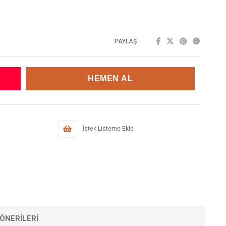
PAYLAŞ :
İstek Listeme Ekle
ÖNERILERI