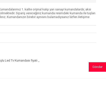
mandalarımız 1. kalite orijinal kalıp yan sanayi kumandalardır, aksi
lmektedir. Sipariş vereceğiniz kumanda resimdeki kumanda ile tuşları
ınız. Kumandanızın birebir aynısını bulamadıysanız lütfen iletişime
uşlu Led Tv Kumandası fiyatı
,
Gönder