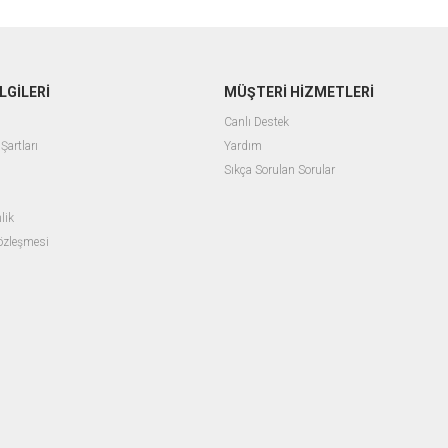
LGİLERİ
MÜŞTERİ HİZMETLERİ
Canlı Destek
Şartları
Yardım
Sıkça Sorulan Sorular
lik
Sözleşmesi