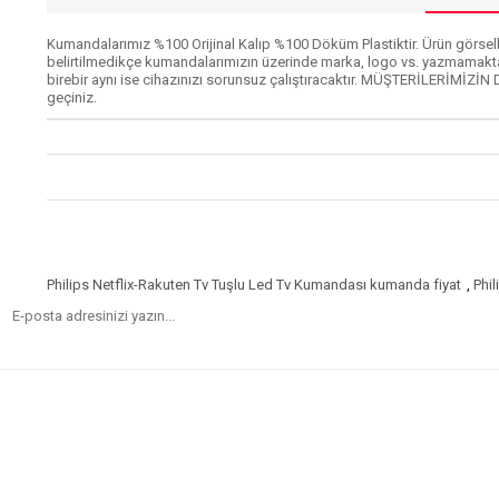
Kumandalarımız %100 Orijinal Kalıp %100 Döküm Plastiktir. Ürün görselle
belirtilmedikçe kumandalarımızın üzerinde marka, logo vs. yazmamakta
birebir aynı ise cihazınızı sorunsuz çalıştıracaktır. MÜŞTERİLERİMİZİN 
geçiniz.
Philips Netflix-Rakuten Tv Tuşlu Led Tv Kumandası kumanda fiyat
,
Phi