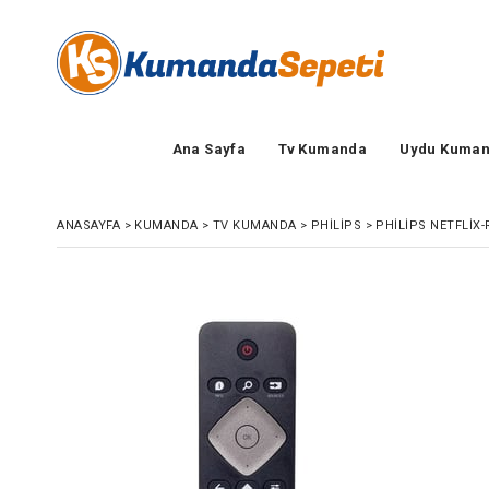
Ana Sayfa
Tv Kumanda
Uydu Kuman
ANASAYFA
>
KUMANDA
>
TV KUMANDA
>
PHILIPS
>
PHILIPS NETFLIX