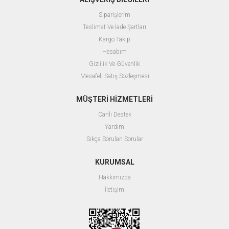
Siparişlerim
Teslimat Ve İade Şartları
Kargo Takip
Hesabım
Gizlilik Ve Güvenlik
Mesafeli Satış Sözleşmesi
MÜŞTERİ HİZMETLERİ
Canlı Destek
Yardım
Sıkça Sorulan Sorular
KURUMSAL
Hakkımızda
İletişim