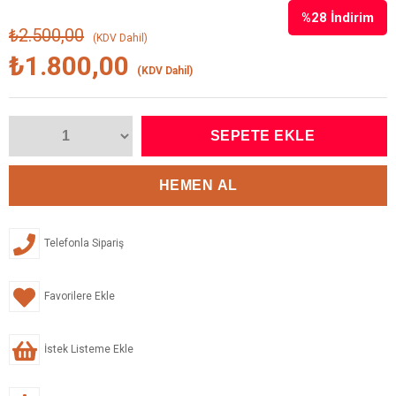
%
28
İndirim
₺2.500,00
(KDV Dahil)
₺1.800,00
(KDV Dahil)
Telefonla Sipariş
Favorilere Ekle
İstek Listeme Ekle