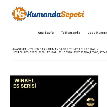
Ana Sayfa
Tv Kumanda
Uydu Kuman
ANASAYFA
>
TV LED BAR
>
KUMANDA SEPETI VESTEL LED BAR
>
VESTEL SEG 32SCH5630 LED BAR, 32HD5510, SVV320AR6_REV00_17041