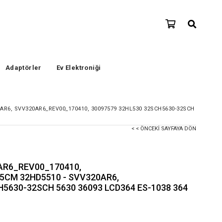
Adaptörler
Ev Elektroniği
AR6, SVV320AR6_REV00_170410, 30097579 32HL530 32SCH5630-32SCH
< < ÖNCEKI SAYFAYA DÖN
AR6_REV00_170410,
5CM 32HD5510 - SVV320AR6,
5630-32SCH 5630 36093 LCD364 ES-1038 364