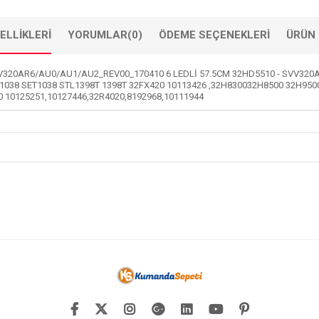
ELLIKLERI
YORUMLAR
(0)
ÖDEME SEÇENEKLERI
ÜRÜN 
V320AR6/AU0/AU1/AU2_REV00_170410 6 LEDLİ 57.5CM 32HD5510 - SVV320A
EN1038 SET1038 STL1398T 1398T 32FX420 10113426 ,32H830032H8500 32H95
 10125251,10127446,32R4020,8192968,10111944