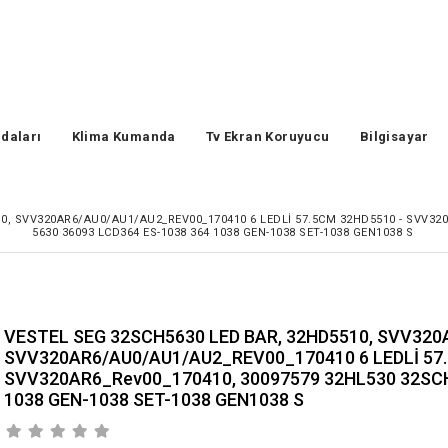
daları
Klima Kumanda
Tv Ekran Koruyucu
Bilgisayar
0, SVV320AR6/AU0/AU1/AU2_REV00_170410 6 LEDLİ 57.5CM 32HD5510 - SVV320
5630 36093 LCD364 ES-1038 364 1038 GEN-1038 SET-1038 GEN1038 S
VESTEL SEG 32SCH5630 LED BAR, 32HD5510, SVV320
SVV320AR6/AU0/AU1/AU2_REV00_170410 6 LEDLİ 57.
SVV320AR6_Rev00_170410, 30097579 32HL530 32SCH
1038 GEN-1038 SET-1038 GEN1038 S