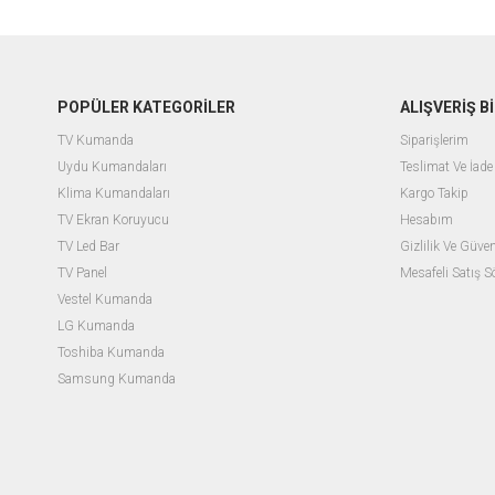
POPÜLER KATEGORİLER
ALIŞVERİŞ Bİ
TV Kumanda
Siparişlerim
Uydu Kumandaları
Teslimat Ve İade 
Klima Kumandaları
Kargo Takip
TV Ekran Koruyucu
Hesabım
TV Led Bar
Gizlilik Ve Güven
TV Panel
Mesafeli Satış 
Vestel Kumanda
LG Kumanda
Toshiba Kumanda
Samsung Kumanda