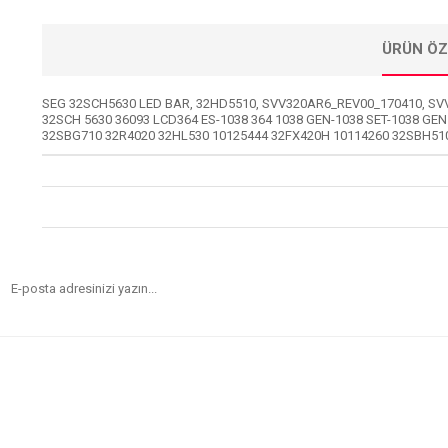
ÜRÜN ÖZ
SEG 32SCH5630 LED BAR, 32HD5510, SVV320AR6_REV00_170410, SV
32SCH 5630 36093 LCD364 ES-1038 364 1038 GEN-1038 SET-1038 G
32SBG710 32R4020 32HL530 10125444 32FX420H 10114260 32SBH510