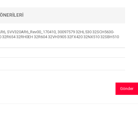
ÖNERILERI
R6, SVV320AR6_Rev00_170410, 30097579 32HL530 32SCH5630-
00 32R654 32RH0EH 32R604 32VH3905 32FX420 32NX510 32SBH510
Gönder