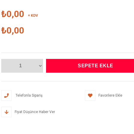
₺0,00
+ KDV
₺0,00
Telefonla Sipariş
Favorilere Ekle
Fiyat Düşünce Haber Ver