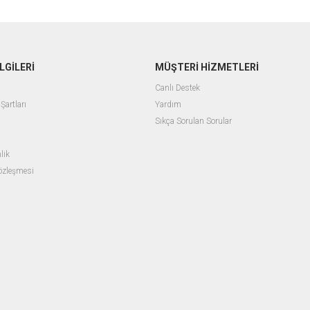
LGİLERİ
MÜŞTERİ HİZMETLERİ
Canlı Destek
Şartları
Yardım
Sıkça Sorulan Sorular
lik
Sözleşmesi