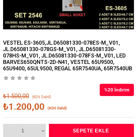
VESTEL ES-3605,JL.D65081330-078ES-M_V01,
JL.D65081330-078GS-M_V01, JL.D65081330-
078HS-M_V01, JL.D65081330-078FS-M_V01, LED
BARVES650QNTS-2D-N41, VESTEL 65U9500,
65U9400, 65UL9500, REGAL 65R7540UA, 65R7540UB
%
20
İndirim
₺1.500,00
(KDV Dahil)
₺1.200,00
(KDV Dahil)