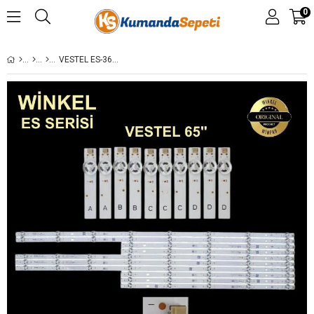
0
VESTEL ES-3605,JL.D65081330-078ES-M_V01, JL.D65081330-078GS-M_V01, JL.D65081330-078HS-M_V01, JL.D65081330-078FS-M_V01, LED BARVES650QNTS-2D-N41, VESTEL 65U9500, 65U9400, 65UL9500, REGAL 65R7540UA, 65R7540UB