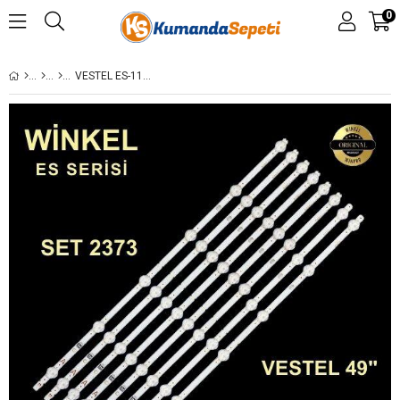
0
VESTEL ES-1152, R49UD8400, 49UD8450, 49UD8460,49UD8470, 49UD8500,REGAL 49R7020U 4K SM. LED TV501DLB/MB130 VESTEL 4KSM.49UD8400 LED TV 500DLB/MB130 HI-LEVEL 49HL550 UY.AL.LED 470DLBN/MB140 VST 4K SM.49UD8460 LED TV 500DLB/MB130 T.FUNKEN49TU70204K SM.LED TV