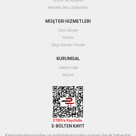
Gizlilik Ve Güvenlik
Mesafeli Satış Sözleşmesi
MÜŞTERİ HİZMETLERİ
Canlı Destek
Yardım
Sıkça Sorulan Sorular
KURUMSAL
Hakkımızda
İletişim
E-BÜLTEN KAYIT
Kampanyalarımızdan ve indirimlerimizden güncel olarak haberdar