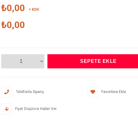
₺0,00
+ KDV
₺0,00
Telefonla Sipariş
Favorilere Ekle
Fiyat Düşünce Haber Ver