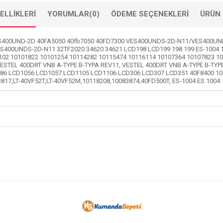
ELLIKLERI
YORUMLAR
(0)
ÖDEME SEÇENEKLERI
ÜRÜN 
400UND-2D 40FA5050 40fb7050 40FD7300 VES400UNDS-2D-N11/VES400UND-2
S400UNDS-2D-N11 32TF2020 34620 34621 LCD198 LCD199 198 199 ES-1004 
102 10101822 10101254 10114282 10115474 10116114 10107364 10107823 1
VESTEL 400DRT VNB A-TYPE B-TYPA REV11, VESTEL 400DRT VNB A-TYPE B-TYP
986 LCD1056 LCD1057 LCD1105 LCD1106 LCD306 LCD307 LCD351 40F8400 10
817,LT-40VF52T,LT-40VF52M,10118208,10083874,40FD500T, ES-1004 ES 1004