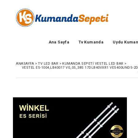
Ana Sayfa
Tv Kumanda
Uydu Kuman
ANASAYFA
>
TV LED BAR
>
KUMANDA SEPETI VESTEL LED BAR
>
VESTEL ES-1004,LB40017 V0_05_38S 17DLB40VXR1 VES400UNDS-2D