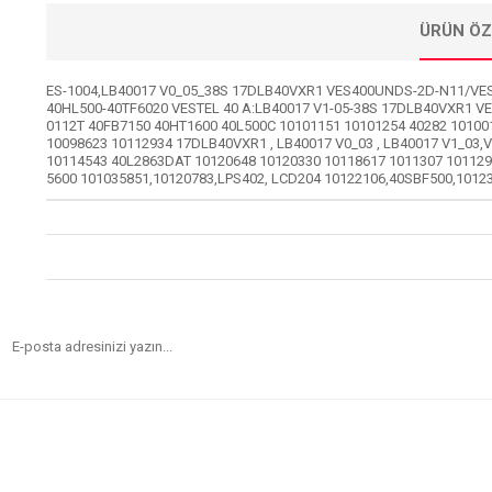
ÜRÜN ÖZ
ES-1004,LB40017 V0_05_38S 17DLB40VXR1 VES400UNDS-2D-N11/VES
40HL500-40TF6020 VESTEL 40 A:LB40017 V1-05-38S 17DLB40VXR1 VE
0112T 40FB7150 40HT1600 40L500C 10101151 10101254 40282 10100
10098623 10112934 17DLB40VXR1 , LB40017 V0_03 , LB40017 V1_03,
10114543 40L2863DAT 10120648 10120330 10118617 1011307 10112
5600 101035851,10120783,LPS402, LCD204 10122106,40SBF500,10123