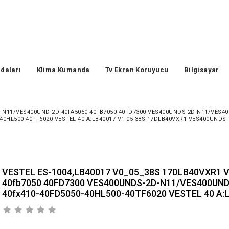
daları
Klima Kumanda
Tv Ekran Koruyucu
Bilgisayar
-N11/VES400UND-2D 40FA5050 40FB7050 40FD7300 VES400UNDS-2D-N11/VES400
40HL500-40TF6020 VESTEL 40 A:LB40017 V1-05-38S 17DLB40VXR1 VES400UNDS-
VESTEL ES-1004,LB40017 V0_05_38S 17DLB40VXR1 
40fb7050 40FD7300 VES400UNDS-2D-N11/VES400UND-
40fx410-40FD5050-40HL500-40TF6020 VESTEL 40 A: