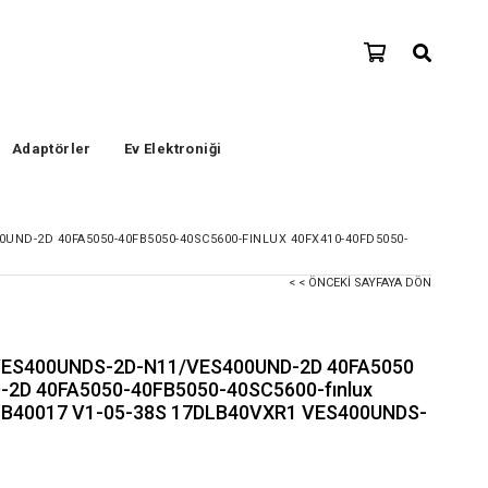
Adaptörler
Ev Elektroniği
UND-2D 40FA5050-40FB5050-40SC5600-FINLUX 40FX410-40FD5050-
< < ÖNCEKI SAYFAYA DÖN
VES400UNDS-2D-N11/VES400UND-2D 40FA5050
2D 40FA5050-40FB5050-40SC5600-fınlux
LB40017 V1-05-38S 17DLB40VXR1 VES400UNDS-