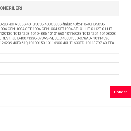
ÖNERILERI
D 40FA5050-40FB5050-40SC5600-fınlux 40fx410-40FD5050-
1004 GEN-1004 SET-1004 GEN1004 SET1004 STL0111T 0112T 0111T
0120130 10124253 10104886 10101663 10116028 10124251 10108003
E REV1, JL.D40071330-078AS-M, JL.D40081330-078AS- 10114536
126239 40FX610,10100150 10116900 40HT1600FD 10113797 40-FFA-
Gönder