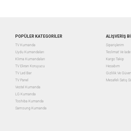
POPÜLER KATEGORİLER
ALIŞVERİŞ Bİ
TV Kumanda
Siparişlerim
Uydu Kumandaları
Teslimat Ve İade 
Klima Kumandaları
Kargo Takip
TV Ekran Koruyucu
Hesabım
TV Led Bar
Gizlilik Ve Güven
TV Panel
Mesafeli Satış 
Vestel Kumanda
LG Kumanda
Toshiba Kumanda
Samsung Kumanda