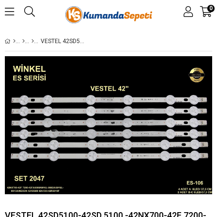
0
VESTEL 42SD5100-42SD 5100 -42NX700-42F 7200-42FA8000/6916L-0882A/6916L-0913A/NEXON 42NX600 42HL500-42R6010F-42R 6010 -42R 6010F 42SD6100-42SD 6100 42R6000FM-42R 6000 34559 34555 LCD128 LCD124 128 124 ES-106 SET-0106 GEN-106 GEN106 SET0106 STL0104T 0104T 4
VESTEL 42SD5100-42SD 5100 -42NX700-42F 7200-