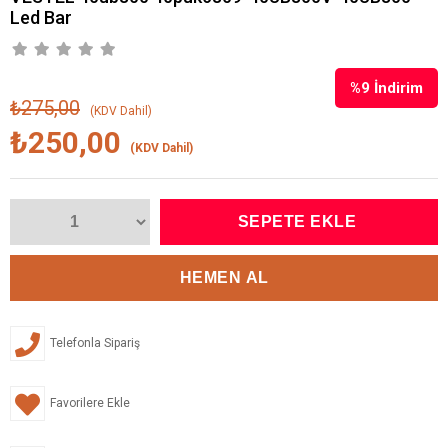
Led Bar
%
9
İndirim
₺275,00
(KDV Dahil)
₺250,00
(KDV Dahil)
Telefonla Sipariş
Favorilere Ekle