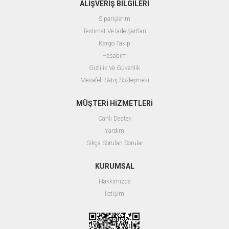
ALIŞVERİŞ BİLGİLERİ
Siparişlerim
Teslimat Ve İade Şartları
Kargo Takip
Hesabım
Gizlilik Ve Güvenlik
Mesafeli Satış Sözleşmesi
MÜŞTERİ HİZMETLERİ
Canlı Destek
Yardım
Sıkça Sorulan Sorular
KURUMSAL
Hakkımızda
İletişim