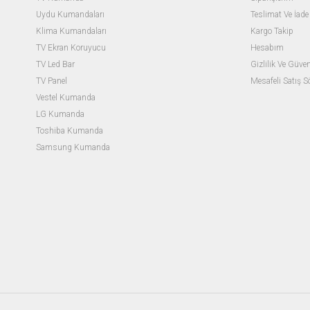
Uydu Kumandaları
Teslimat Ve İade 
Klima Kumandaları
Kargo Takip
TV Ekran Koruyucu
Hesabım
TV Led Bar
Gizlilik Ve Güven
TV Panel
Mesafeli Satış 
Vestel Kumanda
LG Kumanda
Toshiba Kumanda
Samsung Kumanda