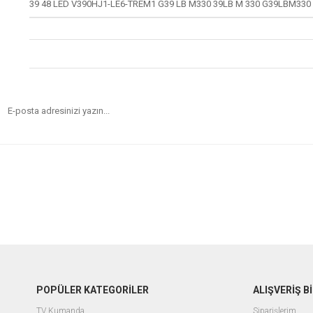
39 48 LED V390HJ1-LE6-TREM1 G39 LB M330 39LB M 330 G39LBM330 
POPÜLER KATEGORİLER
ALIŞVERİŞ Bİ
TV Kumanda
Siparişlerim