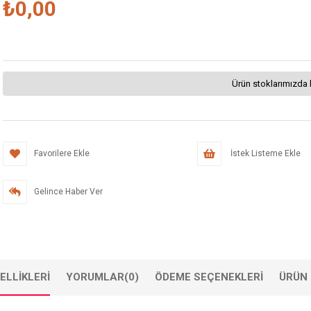
₺0,00
Ürün stoklarımızda 
Favorilere Ekle
İstek Listeme Ekle
Gelince Haber Ver
ELLIKLERI
YORUMLAR
(0)
ÖDEME SEÇENEKLERI
ÜRÜN 