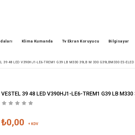
daları
Klima Kumanda
Tv Ekran Koruyucu
Bilgisayar
L 39 48 LED V390HJ1-LE6-TREM1 G39 LB M330 39LB M 330 G39LBM330 ES-ELED
VESTEL 39 48 LED V390HJ1-LE6-TREM1 G39 LB M330 
₺0,00
+ KDV