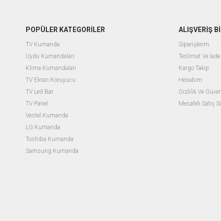
POPÜLER KATEGORİLER
ALIŞVERİŞ Bİ
TV Kumanda
Siparişlerim
Uydu Kumandaları
Teslimat Ve İade 
Klima Kumandaları
Kargo Takip
TV Ekran Koruyucu
Hesabım
TV Led Bar
Gizlilik Ve Güven
TV Panel
Mesafeli Satış 
Vestel Kumanda
LG Kumanda
Toshiba Kumanda
Samsung Kumanda