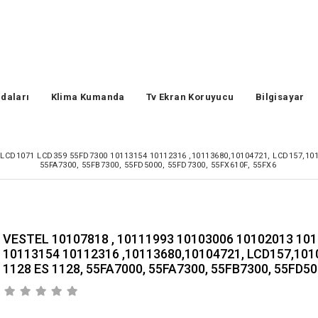
daları
Klima Kumanda
Tv Ekran Koruyucu
Bilgisayar
 LCD1071 LCD359 55FD7300 10113154 10112316 ,10113680,10104721, LCD157,101
55FA7300, 55FB7300, 55FD5000, 55FD7300, 55FX610F, 55FX6
VESTEL 10107818 , 10111993 10103006 10102013 10
10113154 10112316 ,10113680,10104721, LCD157,10
1128 ES 1128, 55FA7000, 55FA7300, 55FB7300, 55FD50