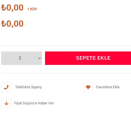
₺0,00
+ KDV
₺0,00
Telefonla Sipariş
Favorilere Ekle
Fiyat Düşünce Haber Ver