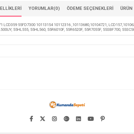
ELLIKLERI
YORUMLAR
(0)
ÖDEME SEÇENEKLERI
ÜRÜN 
71 LCD359 55FD7300 10113154 10112316 ,10113680,10104721, LCD157,10106
L500UY, 55HL555, 55HL560, 55R6010F, 55R6520F, 55R7055F, 55SBF700, 55SC