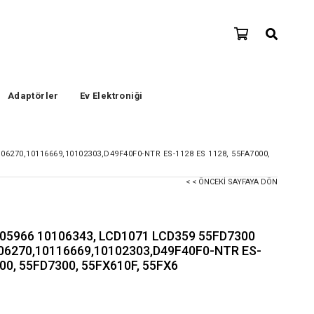
Adaptörler
Ev Elektroniği
06270,10116669,10102303,D49F40F0-NTR ES-1128 ES 1128, 55FA7000,
< < ÖNCEKI SAYFAYA DÖN
105966 10106343, LCD1071 LCD359 55FD7300
106270,10116669,10102303,D49F40F0-NTR ES-
00, 55FD7300, 55FX610F, 55FX6