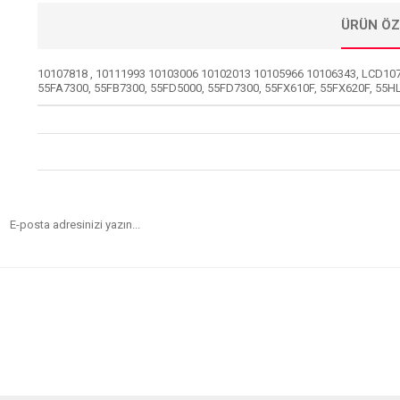
ÜRÜN ÖZ
10107818 , 10111993 10103006 10102013 10105966 10106343, LCD10
55FA7300, 55FB7300, 55FD5000, 55FD7300, 55FX610F, 55FX620F, 55H