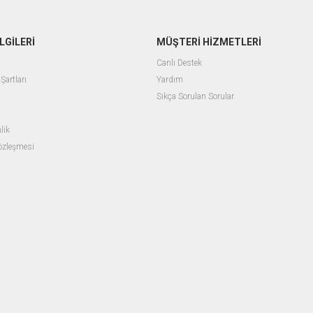
LGİLERİ
MÜŞTERİ HİZMETLERİ
Canlı Destek
Şartları
Yardım
Sıkça Sorulan Sorular
lik
Sözleşmesi