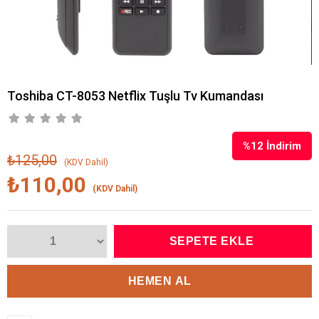
Toshiba CT-8053 Netflix Tuşlu Tv Kumandası
%
12
İndirim
₺125,00
(KDV Dahil)
₺110,00
(KDV Dahil)