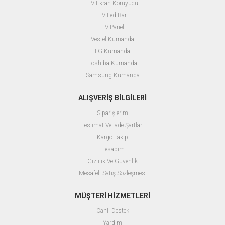
TV Ekran Koruyucu
TV Led Bar
TV Panel
Vestel Kumanda
LG Kumanda
Toshiba Kumanda
Samsung Kumanda
ALIŞVERİŞ BİLGİLERİ
Siparişlerim
Teslimat Ve İade Şartları
Kargo Takip
Hesabım
Gizlilik Ve Güvenlik
Mesafeli Satış Sözleşmesi
MÜŞTERİ HİZMETLERİ
Canlı Destek
Yardım