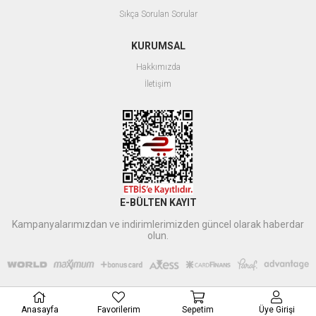
Sıkça Sorulan Sorular
KURUMSAL
Hakkımızda
İletişim
E-BÜLTEN KAYIT
Kampanyalarımızdan ve indirimlerimizden güncel olarak haberdar
olun.
Anasayfa
Favorilerim
Sepetim
Üye Girişi
Xbyildirim
tarafından düzenlenmiştir