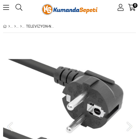
0
TELEVIZYON-NOTEBOOK LAPTOP ŞARJ ADAPTÖRÜ 3LÜ YONCA LG-EPSON-ASUS-ACER-SAMSUNG POWER GÜÇ KABLOSU 1.5M