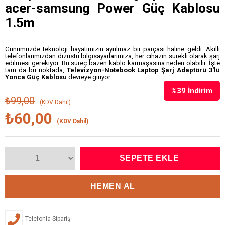
acer-samsung Power Güç Kablosu
1.5m
Günümüzde teknoloji hayatımızın ayrılmaz bir parçası haline geldi. Akıllı
telefonlarımızdan dizüstü bilgisayarlarımıza, her cihazın sürekli olarak şarj
edilmesi gerekiyor. Bu süreç bazen kablo karmaşasına neden olabilir. İşte
tam da bu noktada,
Televizyon-Notebook Laptop Şarj Adaptörü 3'lü
Yonca Güç Kablosu
devreye giriyor.
%
39
İndirim
₺99,00
(KDV Dahil)
₺60,00
(KDV Dahil)
Telefonla Sipariş