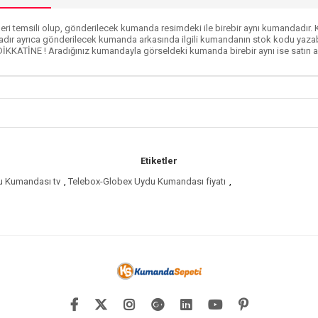
ri temsili olup, gönderilecek kumanda resimdeki ile birebir aynı kumandadır. Ku
dır ayrıca gönderilecek kumanda arkasında ilgili kumandanın stok kodu yazabi
DİKKATİNE ! Aradığınız kumandayla görseldeki kumanda birebir aynı ise satın al
Etiketler
u Kumandası tv
,
Telebox-Globex Uydu Kumandası fiyatı
,