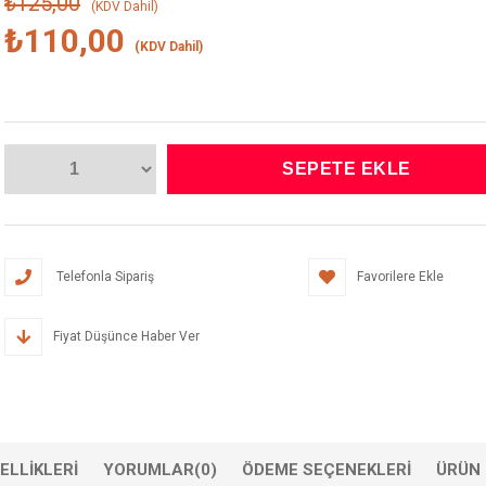
₺125,00
(KDV Dahil)
₺110,00
(KDV Dahil)
Telefonla Sipariş
Favorilere Ekle
Fiyat Düşünce Haber Ver
ELLIKLERI
YORUMLAR
(0)
ÖDEME SEÇENEKLERI
ÜRÜN 