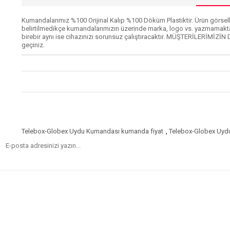
Kumandalarımız %100 Orijinal Kalıp %100 Döküm Plastiktir. Ürün görselle
belirtilmedikçe kumandalarımızın üzerinde marka, logo vs. yazmamakta
birebir aynı ise cihazınızı sorunsuz çalıştıracaktır. MÜŞTERİLERİMİZİN 
geçiniz.
Telebox-Globex Uydu Kumandası kumanda fiyat
,
Telebox-Globex Uyd