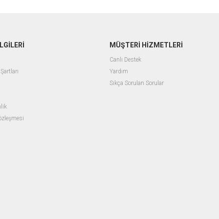
LGİLERİ
MÜŞTERİ HİZMETLERİ
Canlı Destek
Şartları
Yardım
Sıkça Sorulan Sorular
lik
Sözleşmesi