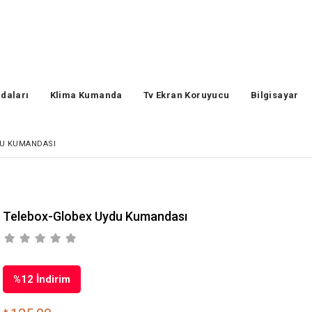
daları
Klima Kumanda
Tv Ekran Koruyucu
Bilgisayar
DU KUMANDASI
Telebox-Globex Uydu Kumandası
%
12
İndirim