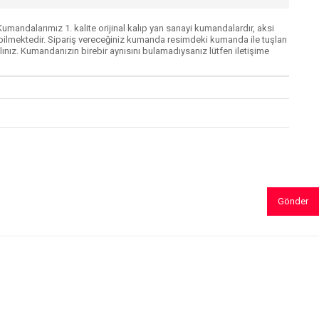
mandalarımız 1. kalite orijinal kalıp yan sanayi kumandalardır, aksi
lmektedir. Sipariş vereceğiniz kumanda resimdeki kumanda ile tuşları
ınız. Kumandanızın birebir aynısını bulamadıysanız lütfen iletişime
Gönder