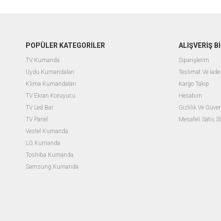
POPÜLER KATEGORİLER
ALIŞVERİŞ Bİ
TV Kumanda
Siparişlerim
Uydu Kumandaları
Teslimat Ve İade 
Klima Kumandaları
Kargo Takip
TV Ekran Koruyucu
Hesabım
TV Led Bar
Gizlilik Ve Güven
TV Panel
Mesafeli Satış 
Vestel Kumanda
LG Kumanda
Toshiba Kumanda
Samsung Kumanda