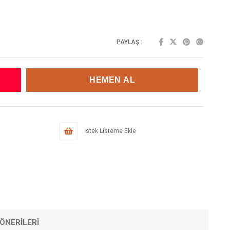
PAYLAŞ :
İstek Listeme Ekle
ÖNERILERI