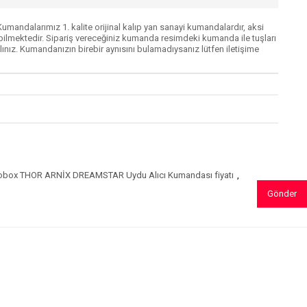
mandalarımız 1. kalite orijinal kalıp yan sanayi kumandalardır, aksi
lmektedir. Sipariş vereceğiniz kumanda resimdeki kumanda ile tuşları
ınız. Kumandanızın birebir aynısını bulamadıysanız lütfen iletişime
obox THOR ARNİX DREAMSTAR Uydu Alıcı Kumandası fiyatı
,
Gönder