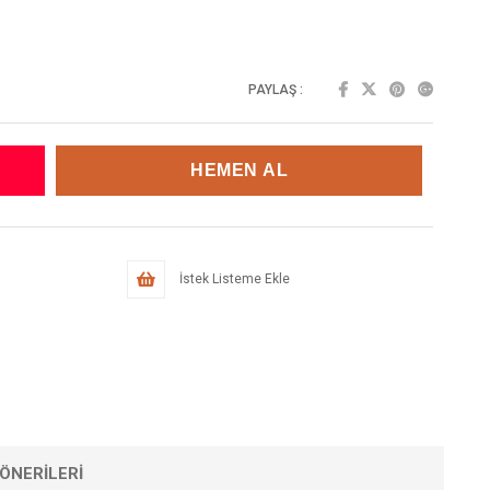
PAYLAŞ :
İstek Listeme Ekle
ÖNERILERI