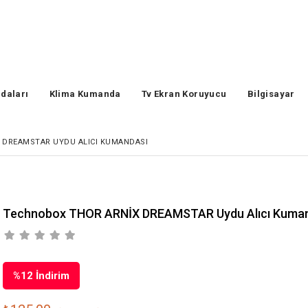
daları
Klima Kumanda
Tv Ekran Koruyucu
Bilgisayar
 DREAMSTAR UYDU ALICI KUMANDASI
Technobox THOR ARNİX DREAMSTAR Uydu Alıcı Kuma
%
12
İndirim