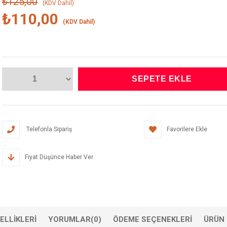
₺125,00
(KDV Dahil)
₺110,00
(KDV Dahil)
Telefonla Sipariş
Favorilere Ekle
Fiyat Düşünce Haber Ver
ELLIKLERI
YORUMLAR
(0)
ÖDEME SEÇENEKLERI
ÜRÜN 