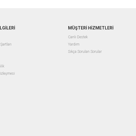
LGİLERİ
MÜŞTERİ HİZMETLERİ
Canlı Destek
Şartları
Yardım
Sıkça Sorulan Sorular
lik
Sözleşmesi