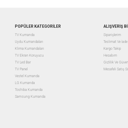
POPÜLER KATEGORİLER
ALIŞVERİŞ Bİ
TV Kumanda
Siparişlerim
Uydu Kumandaları
Teslimat Ve İade 
Klima Kumandaları
Kargo Takip
TV Ekran Koruyucu
Hesabım
TV Led Bar
Gizlilik Ve Güven
TV Panel
Mesafeli Satış 
Vestel Kumanda
LG Kumanda
Toshiba Kumanda
Samsung Kumanda