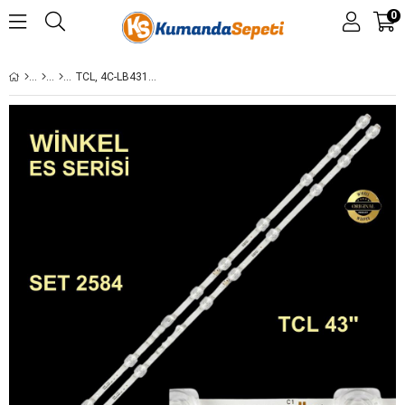
0
TCL, 4C-LB4311-ZM06J 4C-LB4311-ZM04J 43A460 43F6F 43L2F 43D6 43V2 43L2800C 43L2800 43U5850C 43U3900C 43UD6406