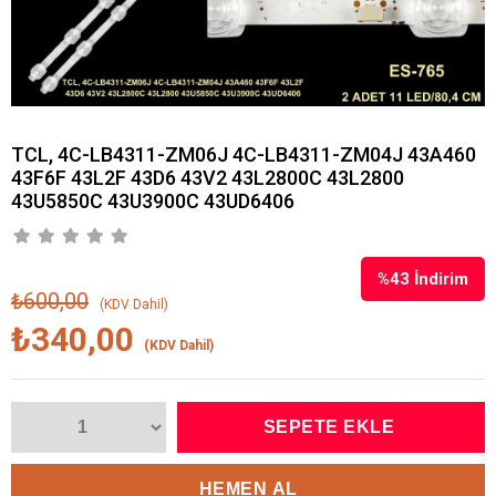
TCL, 4C-LB4311-ZM06J 4C-LB4311-ZM04J 43A460
43F6F 43L2F 43D6 43V2 43L2800C 43L2800
43U5850C 43U3900C 43UD6406
%
43
İndirim
₺600,00
(KDV Dahil)
₺340,00
(KDV Dahil)