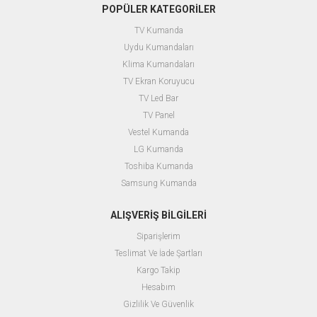
POPÜLER KATEGORİLER
TV Kumanda
Uydu Kumandaları
Klima Kumandaları
TV Ekran Koruyucu
TV Led Bar
TV Panel
Vestel Kumanda
LG Kumanda
Toshiba Kumanda
Samsung Kumanda
ALIŞVERİŞ BİLGİLERİ
Siparişlerim
Teslimat Ve İade Şartları
Kargo Takip
Hesabım
Gizlilik Ve Güvenlik