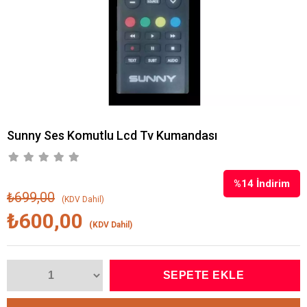
Sunny Ses Komutlu Lcd Tv Kumandası
%
14
İndirim
₺699,00
(KDV Dahil)
₺600,00
(KDV Dahil)