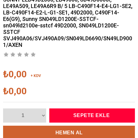
LE49A509, LE49A6R9 B/ 5 LB-C490F14-E4-LG1-SE2,
LB-C490F14-E2-L-G1-SE1, 49D2000, C490F14-
E6(G9), Sunny SN049LD1200E-SSTCF-
sn049ld2100e-sstcf 49D2000, SN049LD1200E-
SSTCF
SVJ490A06/SVJ490A09/SN049LD6690/SN49LD900
1/AXEN
₺0,00
+ KDV
₺0,00