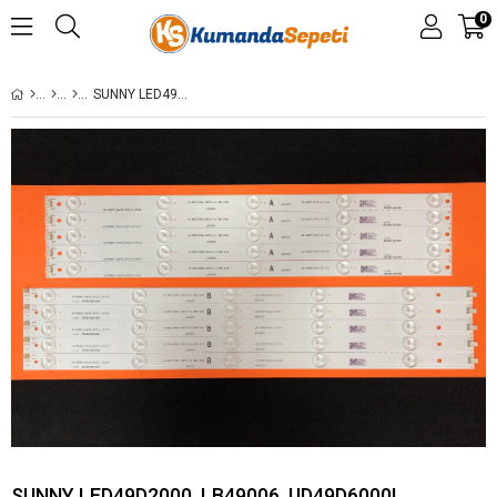
0
SUNNY LED49D2000, LB49006, UD49D6000I, LE49A509, LE49A6R9 B/ 5 LB-C490F14-E4-LG1-SE2, LB-C490F14-E2-L-G1-SE1, 49D2000, C490F14-E6(G9), SUNNY SN049LD1200E-SSTCF- SN049LD2100E-SSTCF 49D2000, SN049LD1200E-SSTCF SVJ490A06/SVJ490A09/SN049LD6690/SN49LD9001/AXEN
SUNNY LED49D2000, LB49006, UD49D6000I,