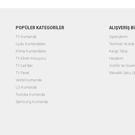
POPÜLER KATEGORİLER
ALIŞVERİŞ Bİ
TV Kumanda
Siparişlerim
Uydu Kumandaları
Teslimat Ve İade 
Klima Kumandaları
Kargo Takip
TV Ekran Koruyucu
Hesabım
TV Led Bar
Gizlilik Ve Güven
TV Panel
Mesafeli Satış 
Vestel Kumanda
LG Kumanda
Toshiba Kumanda
Samsung Kumanda