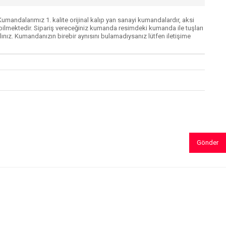
mandalarımız 1. kalite orijinal kalıp yan sanayi kumandalardır, aksi
lmektedir. Sipariş vereceğiniz kumanda resimdeki kumanda ile tuşları
ınız. Kumandanızın birebir aynısını bulamadıysanız lütfen iletişime
Gönder