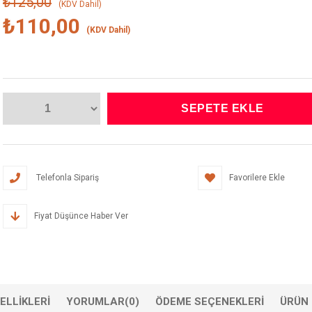
₺125,00
(KDV Dahil)
₺110,00
(KDV Dahil)
Telefonla Sipariş
Favorilere Ekle
Fiyat Düşünce Haber Ver
ELLIKLERI
YORUMLAR
(0)
ÖDEME SEÇENEKLERI
ÜRÜN 