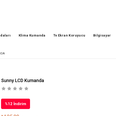
daları
Klima Kumanda
Tv Ekran Koruyucu
Bilgisayar
NDA
Sunny LCD Kumanda
%
12
İndirim