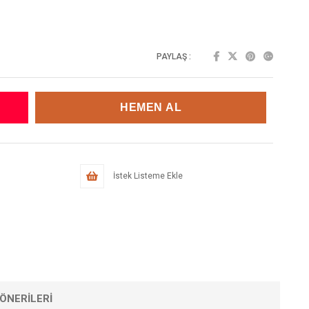
PAYLAŞ :
İstek Listeme Ekle
ÖNERILERI