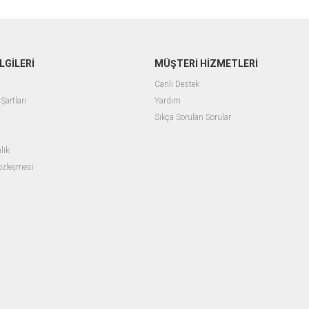
LGİLERİ
MÜŞTERİ HİZMETLERİ
Canlı Destek
Şartları
Yardım
Sıkça Sorulan Sorular
lik
Sözleşmesi