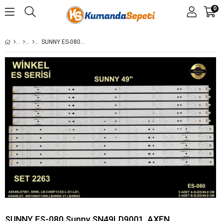
0
SUNNY ES-080,SUNNY SN49LD9001, AXEN AX049LD7001-AFM, SN049LD6690-DSFM, SN049DLDJ820-STCF, PREMIER PR 50W5, PR 50W6 49D1000-C1000, LB-C490F13-E2-L-G1-LD1-SICHUAN, LB-C490F13-E2-L-G1-LD7-1-ZHONGSHAN, LBC490F13-E2-L-G1-LD2-SICHUAN, LB-C490F13-E2-L-G1-LD8-ZHO
SUNNY ES-080,Sunny SN49LD9001, AXEN