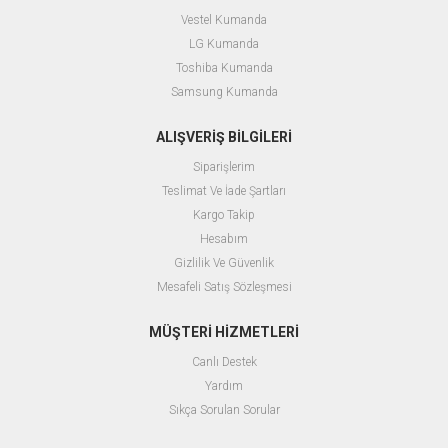
Vestel Kumanda
LG Kumanda
Toshiba Kumanda
Samsung Kumanda
ALIŞVERİŞ BİLGİLERİ
Siparişlerim
Teslimat Ve İade Şartları
Kargo Takip
Hesabım
Gizlilik Ve Güvenlik
Mesafeli Satış Sözleşmesi
MÜŞTERİ HİZMETLERİ
Canlı Destek
Yardım
Sıkça Sorulan Sorular