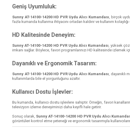
Geniş Uyumluluk:
Sunny AT-14100-14200 HD PVR Uydu Alıcı Kumandası
, birçok uyd
fazla kumanda kullanma ihtiyacını ortadan kaldırır ve kullanım kolaylığı 
HD Kalitesinde Deneyim:
Sunny AT-14100-14200 HD PVR Uydu Alıcı Kumandası
, yüksek çöz
imkanı sağlar. Böylece, favori programlarınızı HD kalitesinde izlemek içi
Dayanıklı ve Ergonomik Tasarım:
Sunny AT-14100-14200 HD PVR Uydu Alıcı Kumandası
, dayanıklı 
kullanımlarda bile el yorgunluğunu azaltır.
Kullanıcı Dostu İşlevler:
Bu kumanda, kullanıcı dostu işlevlere sahiptir. Örneğin, favori kanallarını
televizyon izleme deneyiminizi daha keyifli hale getirir.
Sonuç olarak,
Sunny AT-14100-14200 HD PVR Uydu Alıcı Kumanda
görüntüleri kontrol etme yeteneği ve ergonomik tasarımıyla kullanıcıların 