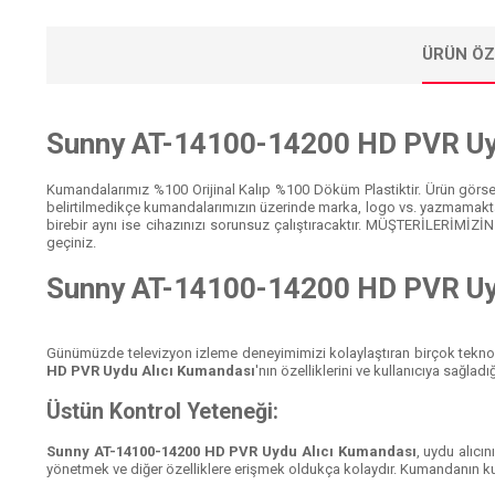
ÜRÜN ÖZ
Sunny AT-14100-14200 HD PVR Uy
Kumandalarımız %100 Orijinal Kalıp %100 Döküm Plastiktir. Ürün görsell
belirtilmedikçe kumandalarımızın üzerinde marka, logo vs. yazmamakta
birebir aynı ise cihazınızı sorunsuz çalıştıracaktır. MÜŞTERİLERİMİZİ
geçiniz.
Sunny AT-14100-14200 HD PVR Uy
Günümüzde televizyon izleme deneyimimizi kolaylaştıran birçok teknol
HD PVR Uydu Alıcı Kumandası
'nın özelliklerini ve kullanıcıya sağladı
Üstün Kontrol Yeteneği:
Sunny AT-14100-14200 HD PVR Uydu Alıcı Kumandası
, uydu alıcı
yönetmek ve diğer özelliklere erişmek oldukça kolaydır. Kumandanın kullan