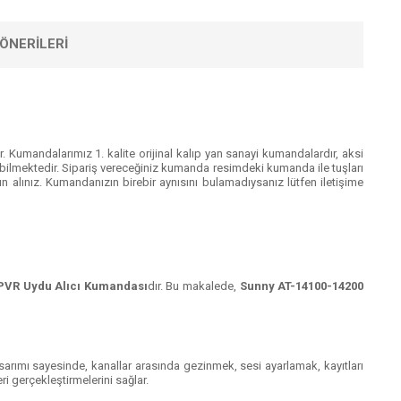
ÖNERILERI
 Kumandalarımız 1. kalite orijinal kalıp yan sanayi kumandalardır, aksi
ilmektedir. Sipariş vereceğiniz kumanda resimdeki kumanda ile tuşları
 alınız. Kumandanızın birebir aynısını bulamadıysanız lütfen iletişime
PVR Uydu Alıcı Kumandası
dır. Bu makalede,
Sunny AT-14100-14200
asarımı sayesinde, kanallar arasında gezinmek, sesi ayarlamak, kayıtları
ri gerçekleştirmelerini sağlar.