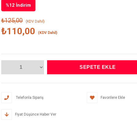
%
12
İndirim
₺125,00
(KDV Dahil)
₺110,00
(KDV Dahil)
Telefonla Sipariş
Favorilere Ekle
Fiyat Düşünce Haber Ver