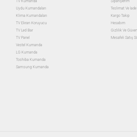
TV Kumanda
Siparişlerim
Uydu Kumandaları
Teslimat Ve İade 
Klima Kumandaları
Kargo Takip
TV Ekran Koruyucu
Hesabım
TV Led Bar
Gizlilik Ve Güven
TV Panel
Mesafeli Satış 
Vestel Kumanda
LG Kumanda
Toshiba Kumanda
Samsung Kumanda