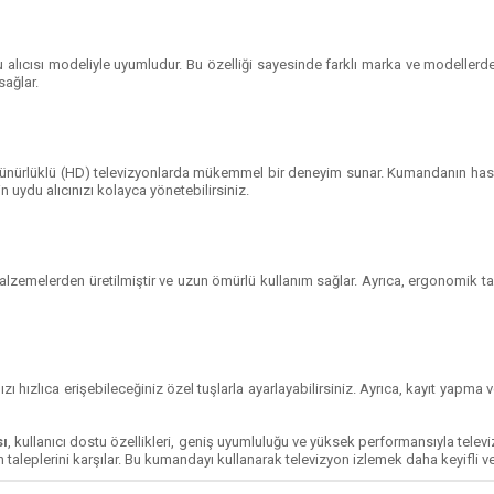
u alıcısı modeliyle uyumludur. Bu özelliği sayesinde farklı marka ve modellerdeki
sağlar.
ünürlüklü (HD) televizyonlarda mükemmel bir deneyim sunar. Kumandanın hassas tu
n uydu alıcınızı kolayca yönetebilirsiniz.
malzemelerden üretilmiştir ve uzun ömürlü kullanım sağlar. Ayrıca, ergonomik ta
zı hızlıca erişebileceğiniz özel tuşlarla ayarlayabilirsiniz. Ayrıca, kayıt yapma v
sı
, kullanıcı dostu özellikleri, geniş uyumluluğu ve yüksek performansıyla telev
taleplerini karşılar. Bu kumandayı kullanarak televizyon izlemek daha keyifli ve 