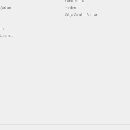
Canlı Destek
Şartları
Yardım
Sıkça Sorulan Sorular
lik
Sözleşmesi