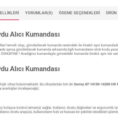
ELLIKLERI
YORUMLAR
(0)
ÖDEME SEÇENEKLERI
ÜRÜN 
du Alıcı Kumandası
eri temsili olup, gönderilecek kumanda resimdeki ile birebir aynı kumandadır.
dır ayrıca gönderilecek kumanda arkasında ilgili kumandanın stok kodu yazab
N DİKKATİNE ! Aradığınız kumandayla görseldeki kumanda birebir aynı ise satın
du Alıcı Kumandası
ojik cihaz bulunmaktadır. Bu cihazlardan biri de
Sunny AT-14100-14200 HD 
ğı avantajları inceleyeceğiz.
nızı kolayca kontrol etmenizi sağlar. Kullanıcı dostu düğmeleri ve ergonomik t
ıcı dostu arayüzü, kullanıcıların hızlı ve hassas bir şekilde istedikleri işlemle