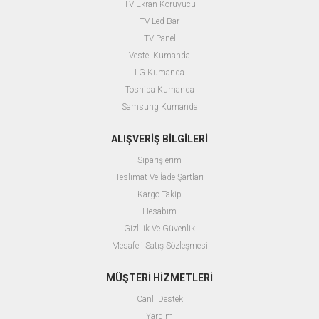
TV Ekran Koruyucu
TV Led Bar
TV Panel
Vestel Kumanda
LG Kumanda
Toshiba Kumanda
Samsung Kumanda
ALIŞVERİŞ BİLGİLERİ
Siparişlerim
Teslimat Ve İade Şartları
Kargo Takip
Hesabım
Gizlilik Ve Güvenlik
Mesafeli Satış Sözleşmesi
MÜŞTERİ HİZMETLERİ
Canlı Destek
Yardım