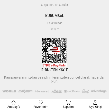
Sıkça Sorulan Sorular
KURUMSAL
Hakkımızda
İletişim
E-BÜLTEN KAYIT
Kampanyalarımızdan ve indirimlerimizden güncel olarak haberdar
olun.
Anasayfa
Favorilerim
Sepetim
Üye Girişi
Xbyildirim
tarafından düzenlenmiştir