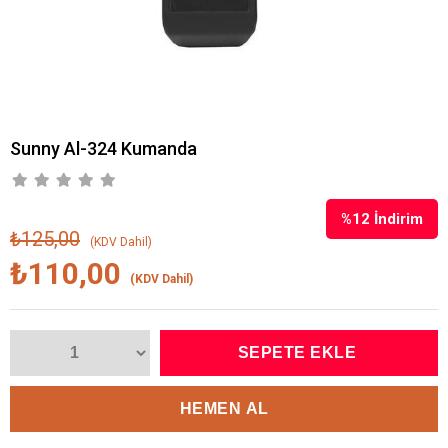
Sunny Al-324 Kumanda
%
12
İndirim
₺125,00
(KDV Dahil)
₺110,00
(KDV Dahil)