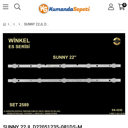
0
SUNNY 22JL.D22051235-081DS-M, PB02D380103BL041-0001H, SN022LVST59-LD22, AX022LVST59-LD22, T215HVN01.1, AWOX 2271, AX022LVST59/0
SUNNY 22JL.D22051235-081DS-M,