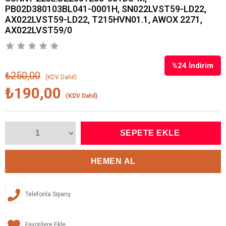
PB02D380103BL041-0001H, SN022LVST59-LD22,
AX022LVST59-LD22, T215HVN01.1, AWOX 2271,
AX022LVST59/0
%
24
İndirim
₺250,00
(KDV Dahil)
₺190,00
(KDV Dahil)
Telefonla Sipariş
Favorilere Ekle