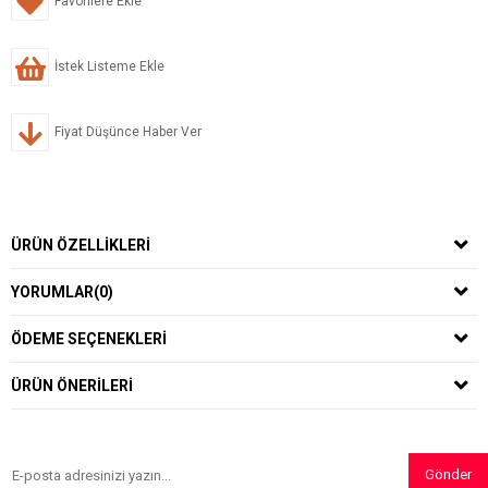
Favorilere Ekle
İstek Listeme Ekle
Fiyat Düşünce Haber Ver
ÜRÜN ÖZELLIKLERI
YORUMLAR
(0)
ÖDEME SEÇENEKLERI
ÜRÜN ÖNERILERI
Gönder