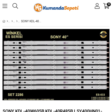
0
SONY KDL-40W605B KDL-40R485B LSY400HN01-B01, LSY400HM03-A02 ES-033 SET-0033 GEN-033 GEN033 SET0033
SONY KDL-40W605B KDL-40R485B LSY400HN01-