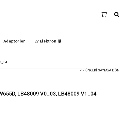
Adaptörler
Ev Elektroniği
1_04
< < ÖNCEKI SAYFAYA DÖN
W655D, LB48009 V0_03, LB48009 V1_04