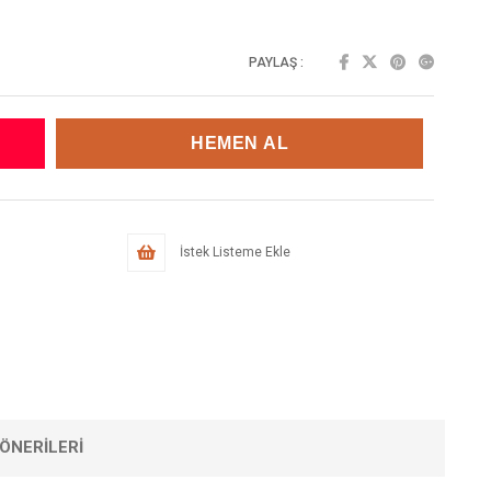
PAYLAŞ :
İstek Listeme Ekle
ÖNERILERI