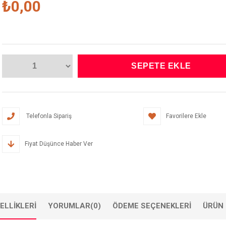
₺0,00
Telefonla Sipariş
Favorilere Ekle
Fiyat Düşünce Haber Ver
ELLIKLERI
YORUMLAR
(0)
ÖDEME SEÇENEKLERI
ÜRÜN 