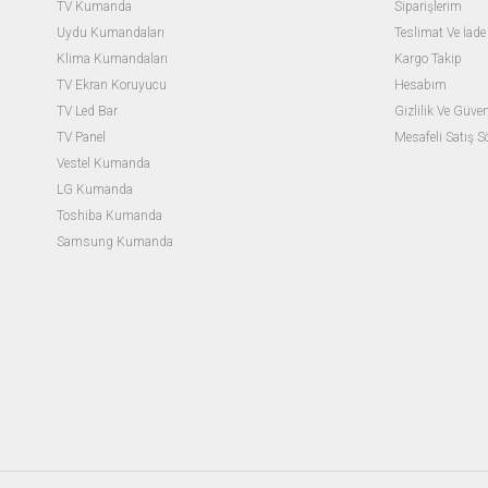
TV Kumanda
Siparişlerim
Uydu Kumandaları
Teslimat Ve İade 
Klima Kumandaları
Kargo Takip
TV Ekran Koruyucu
Hesabım
TV Led Bar
Gizlilik Ve Güven
TV Panel
Mesafeli Satış 
Vestel Kumanda
LG Kumanda
Toshiba Kumanda
Samsung Kumanda