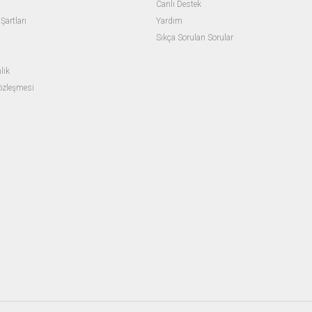
Canlı Destek
Şartları
Yardım
Sıkça Sorulan Sorular
lik
Sözleşmesi