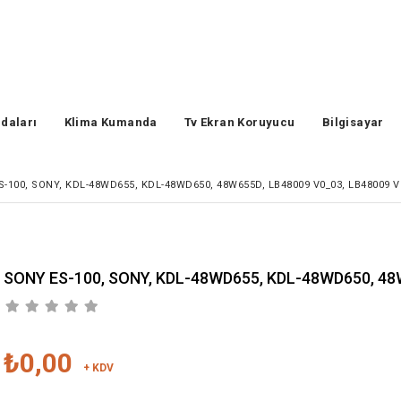
daları
Klima Kumanda
Tv Ekran Koruyucu
Bilgisayar
-100, SONY, KDL-48WD655, KDL-48WD650, 48W655D, LB48009 V0_03, LB48009 V
SONY ES-100, SONY, KDL-48WD655, KDL-48WD650, 48
₺0,00
+ KDV