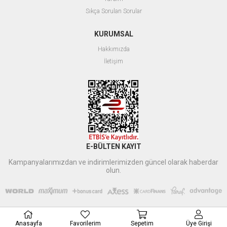
Sıkça Sorulan Sorular
KURUMSAL
Hakkımızda
İletişim
E-BÜLTEN KAYIT
Kampanyalarımızdan ve indirimlerimizden güncel olarak haberdar
olun.
Anasayfa
Favorilerim
Sepetim
Üye Girişi
Xbyildirim
tarafından düzenlenmiştir