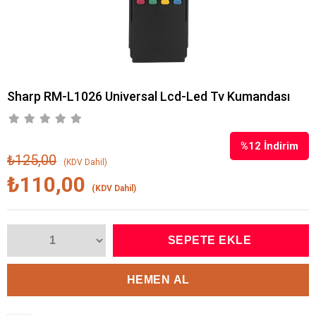
Sharp RM-L1026 Universal Lcd-Led Tv Kumandası
%
12
İndirim
₺125,00
(KDV Dahil)
₺110,00
(KDV Dahil)