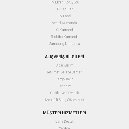
TV Ekran Koruyucu
TV Led Bar
TV Panel
Vestel Kumanda
LG Kumanda
Toshiba Kumanda
Samsung Kumanda
ALIŞVERİŞ BİLGİLERİ
Siparişlerim
Teslimat Ve İade Şartları
Kargo Takip
Hesabım
Gizlilik Ve Güvenlik
Mesafeli Satış Sözleşmesi
MÜŞTERİ HİZMETLERİ
Canlı Destek
Yardım