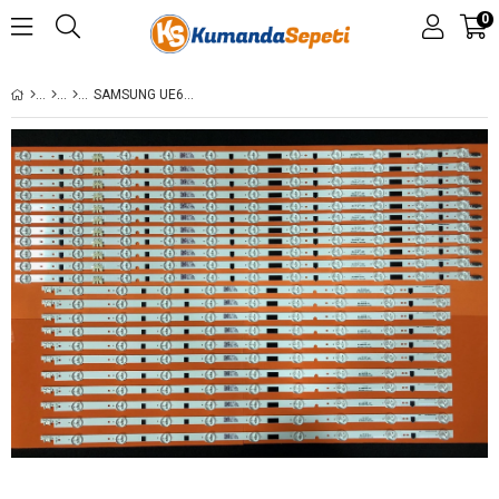
0
SAMSUNG UE65F6470, UE65F6400, UE65F6350, LED BAR , SAMSUNG 2013SVS65F, BN96-25316A, BN96-25317A, 25317A, 25316A, D2GE-650SCB-R3, D2GE-650SCA-R3, BN41-02033A, CY-GJ065CSAVYH, CY-HF650CSAV1H ES-446 SET-446 LCD1234, LH65MDC, MD65C, LCD1234