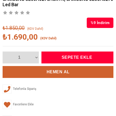
Led Bar
%
9
İndirim
₺1.850,00
(KDV Dahil)
₺1.690,00
(KDV Dahil)
Telefonla Sipariş
Favorilere Ekle