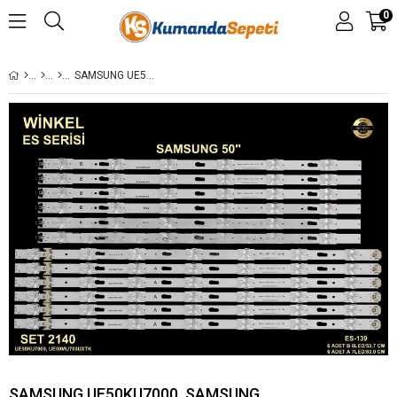
0
SAMSUNG UE50KU7000, SAMSUNG UE50MU700UXTK V6DU-500DCB-R2, V6DU-500DCA-R2, CY-GK050HGNV1V,LM41-00254A ,LM41-00253A, BN96-39658A,BN94-LCD382 LCD381 382 381 ES-139 GEN-139 SET-0139 STL0791T 0791T,50MU7000
SAMSUNG UE50KU7000, SAMSUNG