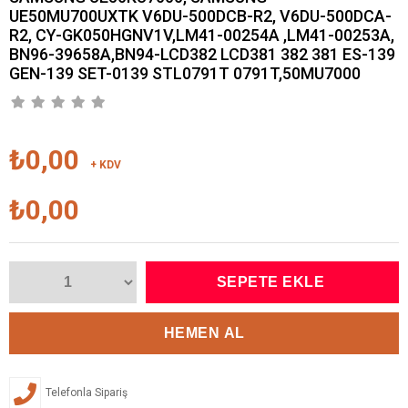
UE50MU700UXTK V6DU-500DCB-R2, V6DU-500DCA-
R2, CY-GK050HGNV1V,LM41-00254A ,LM41-00253A,
BN96-39658A,BN94-LCD382 LCD381 382 381 ES-139
GEN-139 SET-0139 STL0791T 0791T,50MU7000
₺0,00
+ KDV
₺0,00
Telefonla Sipariş