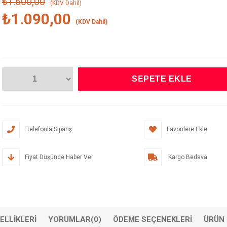
₺1.600,00
(KDV Dahil)
₺1.090,00
(KDV Dahil)
Telefonla Sipariş
Favorilere Ekle
Fiyat Düşünce Haber Ver
Kargo Bedava
ELLIKLERI
YORUMLAR
(0)
ÖDEME SEÇENEKLERI
ÜRÜN 