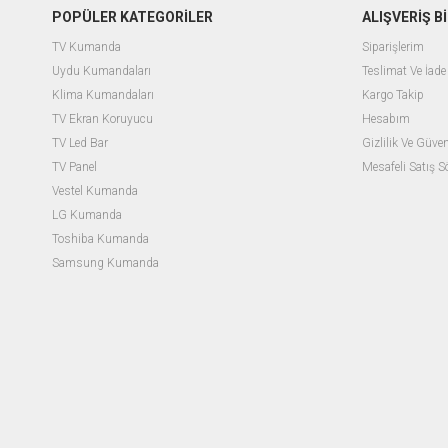
POPÜLER KATEGORİLER
ALIŞVERİŞ Bİ
TV Kumanda
Siparişlerim
Uydu Kumandaları
Teslimat Ve İade 
Klima Kumandaları
Kargo Takip
TV Ekran Koruyucu
Hesabım
TV Led Bar
Gizlilik Ve Güven
TV Panel
Mesafeli Satış 
Vestel Kumanda
LG Kumanda
Toshiba Kumanda
Samsung Kumanda