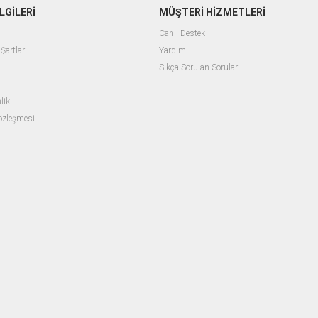
LGİLERİ
MÜŞTERİ HİZMETLERİ
Canlı Destek
Şartları
Yardım
Sıkça Sorulan Sorular
lik
Sözleşmesi