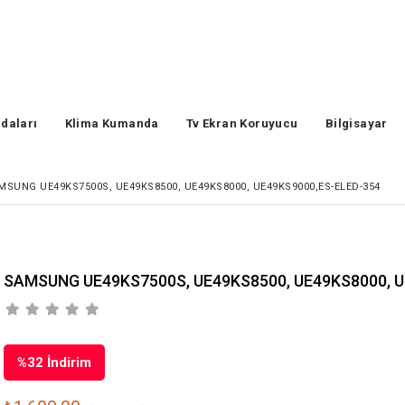
daları
Klima Kumanda
Tv Ekran Koruyucu
Bilgisayar
MSUNG UE49KS7500S, UE49KS8500, UE49KS8000, UE49KS9000,ES-ELED-354
SAMSUNG UE49KS7500S, UE49KS8500, UE49KS8000, U
%
32
İndirim