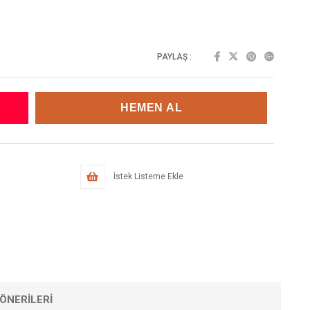
PAYLAŞ :
İstek Listeme Ekle
ÖNERILERI