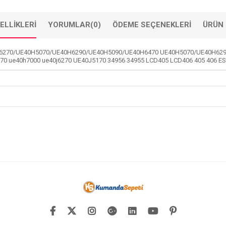
ELLIKLERI
YORUMLAR
(0)
ÖDEME SEÇENEKLERI
ÜRÜN 
270/UE40H5070/UE40H6290/UE40H5090/UE40H6470 UE40H5070/UE40H6290
 ue40h7000 ue40j6270 UE40J5170 34956 34955 LCD405 LCD406 405 406 ES