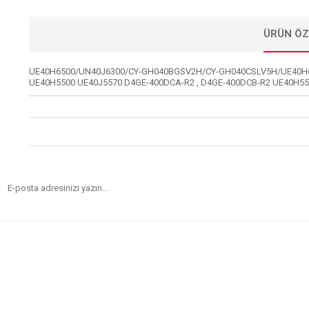
ÜRÜN ÖZ
UE40H6500/UN40J6300/CY-GH040BGSV2H/CY-GH040CSLV5H/UE40H6
UE40H5500 UE40J5570 D4GE-400DCA-R2 , D4GE-400DCB-R2 UE40H5570