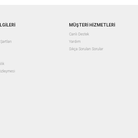
LGİLERİ
MÜŞTERİ HİZMETLERİ
Canlı Destek
Şartları
Yardım
Sıkça Sorulan Sorular
lik
Sözleşmesi