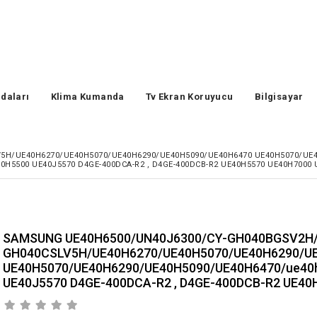
daları
Klima Kumanda
Tv Ekran Koruyucu
Bilgisayar
H/UE40H6270/UE40H5070/UE40H6290/UE40H5090/UE40H6470 UE40H5070/UE40
0H5500 UE40J5570 D4GE-400DCA-R2 , D4GE-400DCB-R2 UE40H5570 UE40H7000 
SAMSUNG UE40H6500/UN40J6300/CY-GH040BGSV2H
GH040CSLV5H/UE40H6270/UE40H5070/UE40H6290/U
UE40H5070/UE40H6290/UE40H5090/UE40H6470/ue40h
UE40J5570 D4GE-400DCA-R2 , D4GE-400DCB-R2 UE40