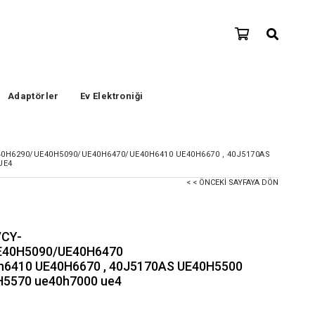
Adaptörler
Ev Elektroniği
H6290/UE40H5090/UE40H6470/UE40H6410 UE40H6670 , 40J5170AS
UE4
< < ÖNCEKI SAYFAYA DÖN
/CY-
E40H5090/UE40H6470
6410 UE40H6670 , 40J5170AS UE40H5500
H5570 ue40h7000 ue4