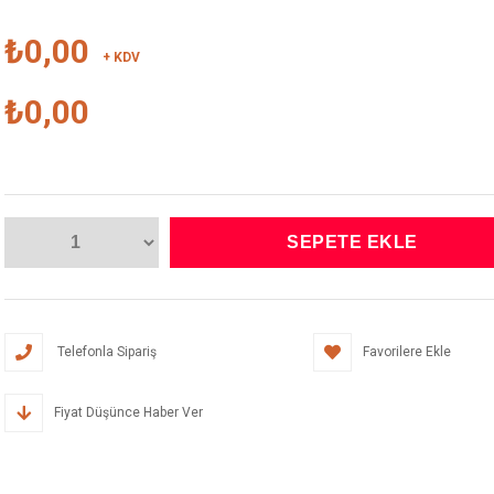
₺0,00
+ KDV
₺0,00
Telefonla Sipariş
Favorilere Ekle
Fiyat Düşünce Haber Ver