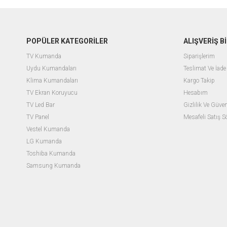
POPÜLER KATEGORİLER
ALIŞVERİŞ Bİ
TV Kumanda
Siparişlerim
Uydu Kumandaları
Teslimat Ve İade 
Klima Kumandaları
Kargo Takip
TV Ekran Koruyucu
Hesabım
TV Led Bar
Gizlilik Ve Güven
TV Panel
Mesafeli Satış 
Vestel Kumanda
LG Kumanda
Toshiba Kumanda
Samsung Kumanda