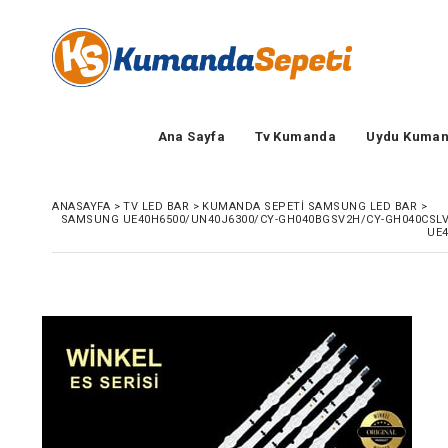
Ana Sayfa
Tv Kumanda
Uydu Kuman
ANASAYFA
>
TV LED BAR
>
KUMANDA SEPETI SAMSUNG LED BAR
>
SAMSUNG UE40H6500/UN40J6300/CY-GH040BGSV2H/CY-GH040CSLV5
UE4