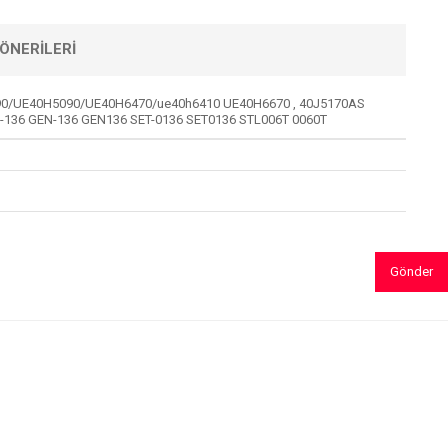
ÖNERILERI
/UE40H5090/UE40H6470/ue40h6410 UE40H6670 , 40J5170AS
-136 GEN-136 GEN136 SET-0136 SET0136 STL006T 0060T
Gönder