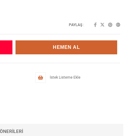
PAYLAŞ :
İstek Listeme Ekle
ÖNERILERI