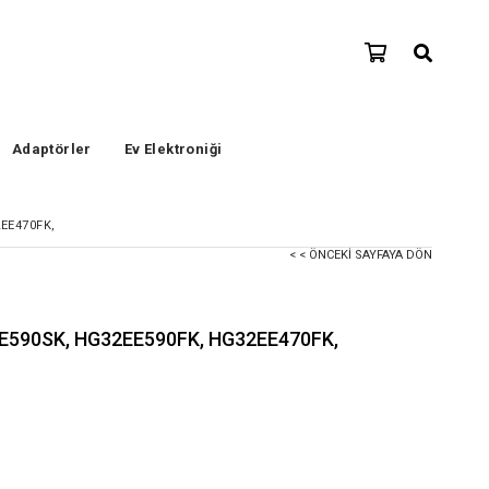
Adaptörler
Ev Elektroniği
EE470FK,
< < ÖNCEKI SAYFAYA DÖN
E590SK, HG32EE590FK, HG32EE470FK,