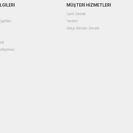
LGİLERİ
MÜŞTERİ HİZMETLERİ
Canlı Destek
Şartları
Yardım
Sıkça Sorulan Sorular
lik
Sözleşmesi