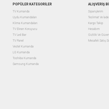
POPÜLER KATEGORİLER
ALIŞVERİŞ Bİ
TV Kumanda
Siparişlerim
Uydu Kumandaları
Teslimat Ve İade 
Klima Kumandaları
Kargo Takip
TV Ekran Koruyucu
Hesabım
TV Led Bar
Gizlilik Ve Güven
TV Panel
Mesafeli Satış 
Vestel Kumanda
LG Kumanda
Toshiba Kumanda
Samsung Kumanda