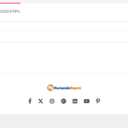
G32EE470FK,