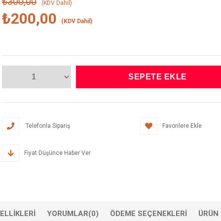
₺300,00
(KDV Dahil)
₺200,00
(KDV Dahil)
Telefonla Sipariş
Favorilere Ekle
Fiyat Düşünce Haber Ver
ELLIKLERI
YORUMLAR
(0)
ÖDEME SEÇENEKLERI
ÜRÜN 