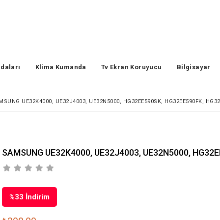
daları
Klima Kumanda
Tv Ekran Koruyucu
Bilgisayar
MSUNG UE32K4000, UE32J4003, UE32N5000, HG32EE590SK, HG32EE590FK, HG32
SAMSUNG UE32K4000, UE32J4003, UE32N5000, HG32E
%
33
İndirim