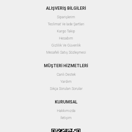
ALIŞVERİŞ BİLGİLERİ
Siparişlerim
Teslimat Ve İade Şartları
Kargo Takip
Hesabım
Gizlilik Ve Güvenlik
Mesafeli Satış Sözleşmesi
MÜŞTERİ HİZMETLERİ
Canlı Destek
Yardım
Sıkça Sorulan Sorular
KURUMSAL
Hakkımızda
İletişim