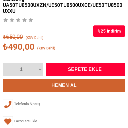
UA50TU8500UXZN/UE50TU8500UXCE/UE50TU8500
UXXU
%
25
İndirim
₺650,00
(KDV Dahil)
₺490,00
(KDV Dahil)
Telefonla Sipariş
Favorilere Ekle