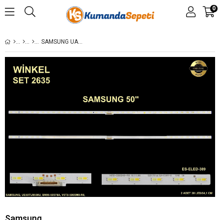
0
SAMSUNG UA50TU8500UXZN/UE50TU8500UXCE/UE50TU8500UXXU
Samsung