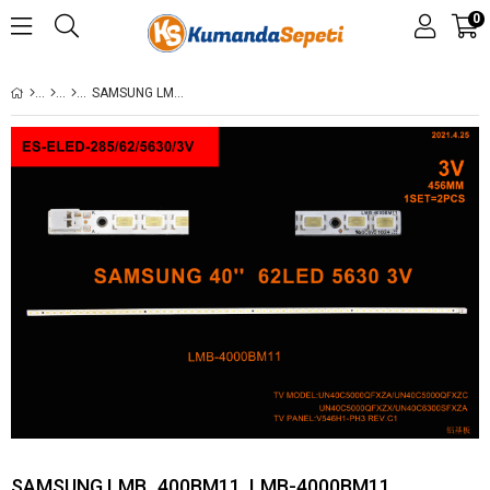
0
SAMSUNG LMB_400BM11, LMB-4000BM11, LMB4000BM11, T400FAEFDB, T400FAE1-DB, BN07-00856A, UE40C5000, SAMGUNG LED BAR ELED 285 SET-285 UE40C5100
SAMSUNG LMB_400BM11, LMB-4000BM11,