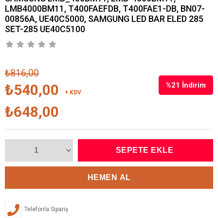
LMB4000BM11, T400FAEFDB, T400FAE1-DB, BN07-
00856A, UE40C5000, SAMGUNG LED BAR ELED 285
SET-285 UE40C5100
₺816,00
%
21
İndirim
₺540,00
+ KDV
₺648,00
Telefonla Sipariş