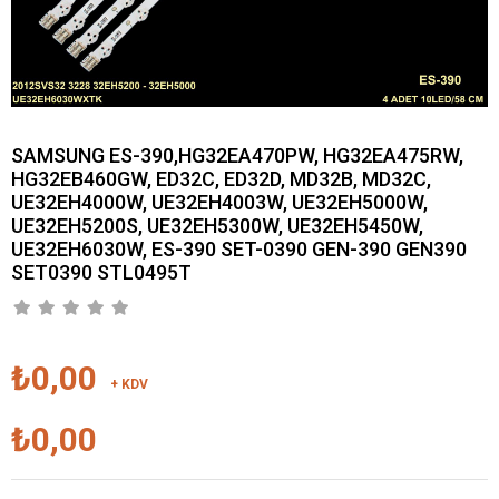
SAMSUNG ES-390,HG32EA470PW, HG32EA475RW,
HG32EB460GW, ED32C, ED32D, MD32B, MD32C,
UE32EH4000W, UE32EH4003W, UE32EH5000W,
UE32EH5200S, UE32EH5300W, UE32EH5450W,
UE32EH6030W, ES-390 SET-0390 GEN-390 GEN390
SET0390 STL0495T
₺0,00
+ KDV
₺0,00