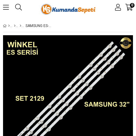
0
SAMSUNG ES-390,HG32EA470PW, HG32EA475RW, HG32EB460GW, ED32C, ED32D, MD32B, MD32C, UE32EH4000W, UE32EH4003W, UE32EH5000W, UE32EH5200S, UE32EH5300W, UE32EH5450W, UE32EH6030W, ES-390 SET-0390 GEN-390 GEN390 SET0390 STL0495T