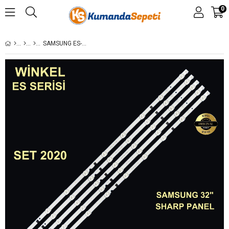
0
SAMSUNG ES-035,UE32F5570, UE32F4500, UE32F4000, UE32F5070SS, UE32F4000AW, UE32F5570SS, UE32F5500AW, UE32F5500UE2F5000-UE32F5000-UE32F5300-UE32F5500-UE32F5700-HF32BGS/V1-UE32F5070-UE32F4000 UE32F5570 UE32F5500AW UE32F5070 AD2GE-320SC1-R0 (65,8 CM) 34659 LC