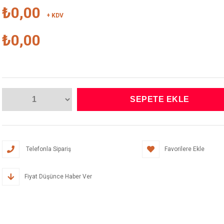
₺0,00
+ KDV
₺0,00
Telefonla Sipariş
Favorilere Ekle
Fiyat Düşünce Haber Ver