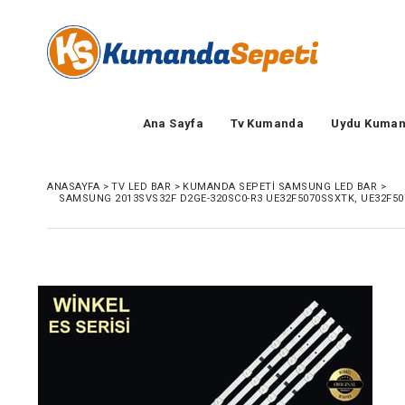
Ana Sayfa
Tv Kumanda
Uydu Kuman
ANASAYFA
>
TV LED BAR
>
KUMANDA SEPETI SAMSUNG LED BAR
>
SAMSUNG 2013SVS32F D2GE-320SC0-R3 UE32F5070SSXTK, UE32F5070 