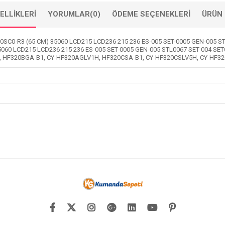
ELLIKLERI
YORUMLAR
(0)
ÖDEME SEÇENEKLERI
ÜRÜN 
SC0-R3 (65 CM) 35060 LCD215 LCD236 215 236 ES-005 SET-0005 GEN-005 S
5060 LCD215 LCD236 215 236 ES-005 SET-0005 GEN-005 STL0067 SET-004 S
0A, HF320BGA-B1, CY-HF320AGLV1H, HF320CSA-B1, CY-HF320CSLV5H, CY-H