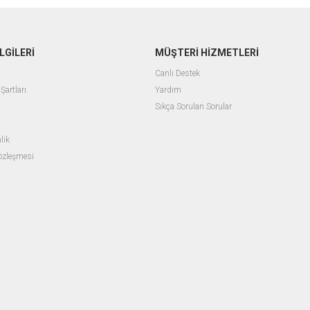
LGİLERİ
MÜŞTERİ HİZMETLERİ
Canlı Destek
Şartları
Yardım
Sıkça Sorulan Sorular
lik
Sözleşmesi