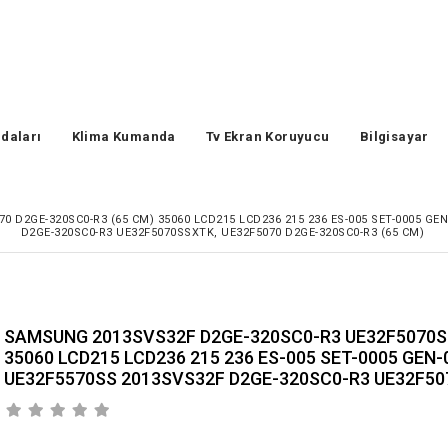
daları
Klima Kumanda
Tv Ekran Koruyucu
Bilgisayar
D2GE-320SC0-R3 (65 CM) 35060 LCD215 LCD236 215 236 ES-005 SET-0005 GEN
D2GE-320SC0-R3 UE32F5070SSXTK, UE32F5070 D2GE-320SC0-R3 (65 CM)
SAMSUNG 2013SVS32F D2GE-320SC0-R3 UE32F5070SS
35060 LCD215 LCD236 215 236 ES-005 SET-0005 GEN
UE32F5570SS 2013SVS32F D2GE-320SC0-R3 UE32F507