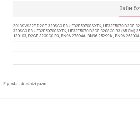
ÜRÜN ÖZ
2013SVS32F D2GE-320SC0-R3 UE32F5070SSXTK, UE32F5070 D2GE-320
320SC0-R3 UE32F5070SSXTK, UE32F5070 D2GE-320SC0-R3 (65 CM) 3
130103, D2GE-320SC0-R3, BN96-27894A, BN96-25299A , BN96-2530