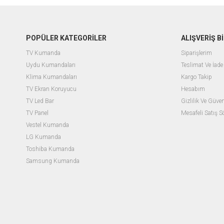
POPÜLER KATEGORİLER
ALIŞVERİŞ Bİ
TV Kumanda
Siparişlerim
Uydu Kumandaları
Teslimat Ve İade 
Klima Kumandaları
Kargo Takip
TV Ekran Koruyucu
Hesabım
TV Led Bar
Gizlilik Ve Güven
TV Panel
Mesafeli Satış 
Vestel Kumanda
LG Kumanda
Toshiba Kumanda
Samsung Kumanda