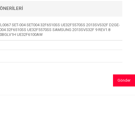
ÖNERILERI
TL0067 SET-004 SET004 32F6510SS UE32F5570SS 2013SVS32F D2GE-
ET004 32F6510SS UE32F5570SS SAMSUNG 2013SVS32F 9 REV1.8
F320BGLV1H UE32F6100AW
Gönder