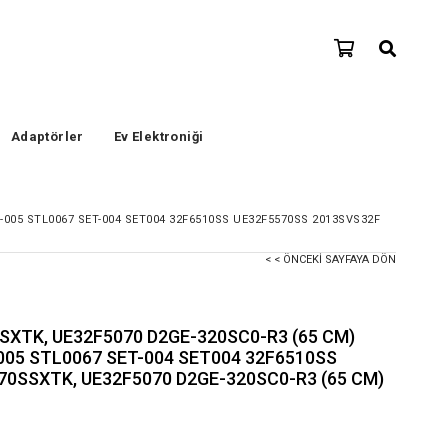
Adaptörler
Ev Elektroniği
-005 STL0067 SET-004 SET004 32F6510SS UE32F5570SS 2013SVS32F
< < ÖNCEKI SAYFAYA DÖN
XTK, UE32F5070 D2GE-320SC0-R3 (65 CM)
-005 STL0067 SET-004 SET004 32F6510SS
0SSXTK, UE32F5070 D2GE-320SC0-R3 (65 CM)